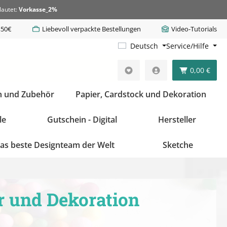
lautet:
Vorkasse_2%
,50€
Liebevoll verpackte Bestellungen
Video-Tutorials
Deutsch
Service/Hilfe
0,00 €
n und Zubehör
Papier, Cardstock und Dekoration
le
Gutschein - Digital
Hersteller
as beste Designteam der Welt
Sketche
r und Dekoration