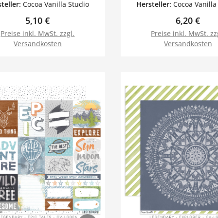
teller:
Cocoa Vanilla Studio
Hersteller:
Cocoa Vanilla
Regulärer Preis:
Regulärer 
5,10 €
6,20 €
Preise inkl. MwSt. zzgl.
Preise inkl. MwSt. zz
Versandkosten
Versandkosten
In den Warenkorb
In den Warenk