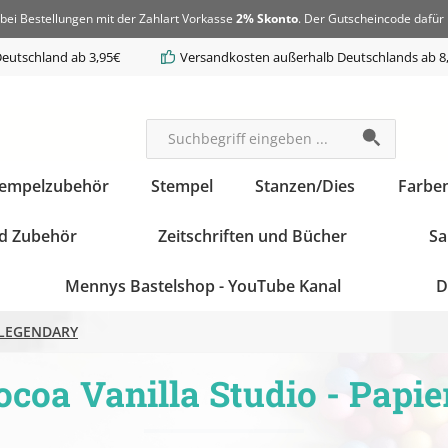
bei Bestellungen mit der Zahlart Vorkasse
2% Skonto
. Der Gutscheincode dafür 
eutschland ab 3,95€
Versandkosten außerhalb Deutschlands ab 8
tempelzubehör
Stempel
Stanzen/Dies
Farbe
d Zubehör
Zeitschriften und Bücher
Sa
Mennys Bastelshop - YouTube Kanal
D
LEGENDARY
oa Vanilla Studio - Papie