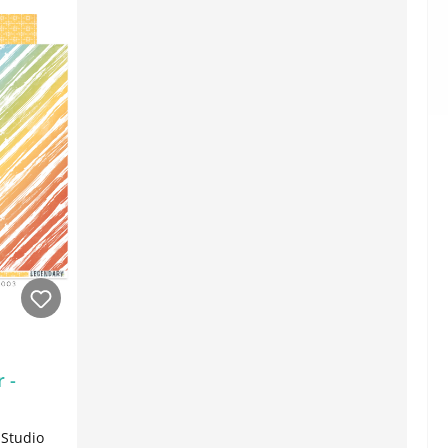
 -
 Studio