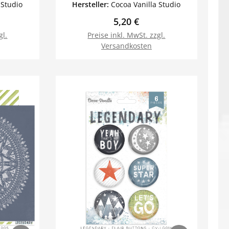
 Studio
Hersteller:
Cocoa Vanilla Studio
Preis:
Regulärer Preis:
5,20 €
gl.
Preise inkl. MwSt. zzgl.
Versandkosten
orb
In den Warenkorb