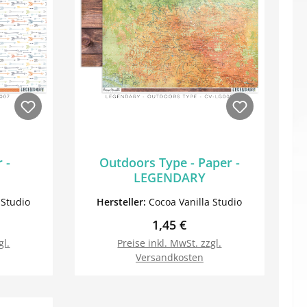
 -
Outdoors Type - Paper -
LEGENDARY
 Studio
Hersteller:
Cocoa Vanilla Studio
Preis:
Regulärer Preis:
1,45 €
gl.
Preise inkl. MwSt. zzgl.
Versandkosten
orb
In den Warenkorb