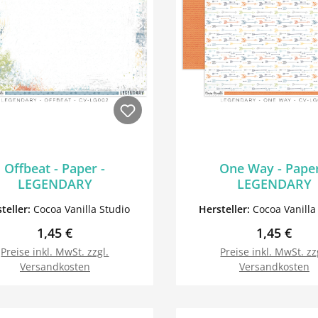
Offbeat - Paper -
One Way - Paper
LEGENDARY
LEGENDARY
teller:
Cocoa Vanilla Studio
Hersteller:
Cocoa Vanilla
Regulärer Preis:
Regulärer 
1,45 €
1,45 €
Preise inkl. MwSt. zzgl.
Preise inkl. MwSt. zz
Versandkosten
Versandkosten
In den Warenkorb
In den Warenk