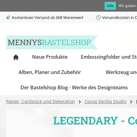
Info
Wir geben 
springen
Zur Hauptnavigation springen
Kostenloser Versand ab 60€ Warenwert
Versandkosten in D
Neue Produkte
Embossingfolder und S
Alben, Planer und Zubehör
Werkzeug un
Der Bastelshop Blog - Werke des Designteams
Papier, Cardstock und Dekoration
Cocoa Vanilla Studio
LEGENDARY - Coc