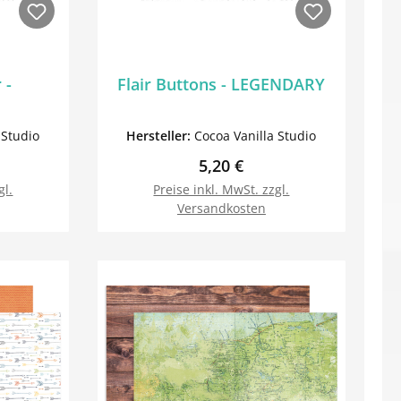
 -
Flair Buttons - LEGENDARY
 Studio
Hersteller:
Cocoa Vanilla Studio
Preis:
Regulärer Preis:
5,20 €
gl.
Preise inkl. MwSt. zzgl.
Versandkosten
orb
In den Warenkorb