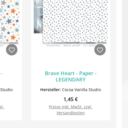
 -
Brave Heart - Paper -
LEGENDARY
 Studio
Hersteller:
Cocoa Vanilla Studio
Preis:
Regulärer Preis:
1,45 €
gl.
Preise inkl. MwSt. zzgl.
Versandkosten
orb
In den Warenkorb