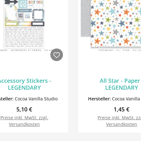
Accessory Stickers -
All Star - Paper
LEGENDARY
LEGENDARY
teller:
Cocoa Vanilla Studio
Hersteller:
Cocoa Vanilla
Regulärer Preis:
Regulärer 
5,10 €
1,45 €
Preise inkl. MwSt. zzgl.
Preise inkl. MwSt. zz
Versandkosten
Versandkosten
In den Warenkorb
In den Warenk