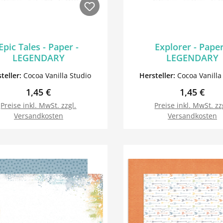
Epic Tales - Paper -
Explorer - Paper
LEGENDARY
LEGENDARY
teller:
Cocoa Vanilla Studio
Hersteller:
Cocoa Vanilla
Regulärer Preis:
Regulärer 
1,45 €
1,45 €
Preise inkl. MwSt. zzgl.
Preise inkl. MwSt. zz
Versandkosten
Versandkosten
In den Warenkorb
In den Warenk