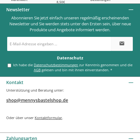
8,50€
Newsletter
Abonnieren Sie jetzt einfach unseren regelmäßig erscheinenden
Newsletter und Sie werden stets unter den Ersten sein, über neue
Produkte und Angebote informiert werden.
E-
Mail-
Adresse
*
Datenschutz
Ich habe die
Datenschutzbestimmungen
zur Kenntnis genommen und die
AGB
gelesen und bin mit ihnen einverstanden.
*
Kontakt
Unterstützung und Beratung unter:
shop@mennysbastelshop.de
Oder über unser
Kontaktformular
.
Zahlungsarten