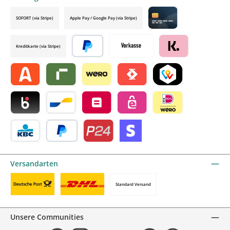
SOFORT (via Stripe)
Apple Pay / Google Pay (via Stripe)
Credit card by mollie
Kreditkarte (via Stripe)
Später bezahlen
Vorkasse
Klarna by mollie
Alma by mollie
Riverty by mollie
Wero
Satispay by mollie
TWINT by mollie
Blik by mollie
Bancontact by mollie
Belfius by mollie
eps by mollie
iDEAL by mollie
KBC/CBC Payment Button by mollie
PayPal
Przelewy24 by mollie
Online zahlen
Versandarten
Standard Versand
Benutzerdefiniertes Bild 1
Benutzerdefiniertes Bild 2
Unsere Communities