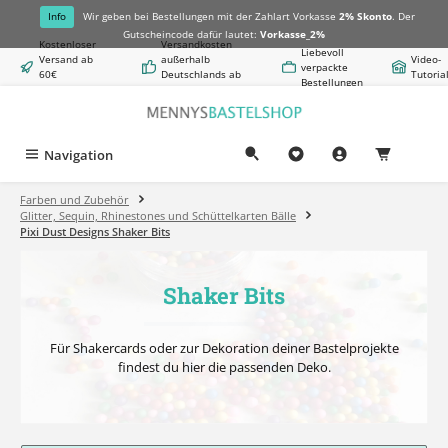
alt springen
Info
Wir geben bei Bestellungen mit der Zahlart Vorkasse
2% Skonto
. Der
Gutscheincode dafür lautet:
Vorkasse_2%
Kostenloser
Versandkosten
Liebevoll
Versand ab
außerhalb
Video-
verpackte
60€
Deutschlands ab
Tutoria
Bestellungen
Warenwert
8,50€
Navigation
0,00 €
Farben und Zubehör
Glitter, Sequin, Rhinestones und Schüttelkarten Bälle
Pixi Dust Designs Shaker Bits
Shaker Bits
Für Shakercards oder zur Dekoration deiner Bastelprojekte
findest du hier die passenden Deko.