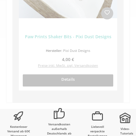
Paw Prints Shaker Bits - Pixi Dust Designs
Hersteller:
Pixi Dust Designs
Regulärer Preis:
4,00 €
Preise inkl. MwSt. zzgl. Versandkosten
Details
Versandkosten
Kostenloser
Liebevoll
außerhalb
Video-
Versand ab 60€
verpackte
Deutschlands ab
Tutorials
Warenwert
Bestellungen