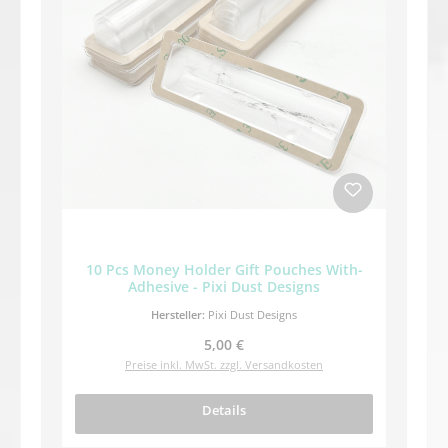
10 Pcs Money Holder Gift Pouches With-
Adhesive - Pixi Dust Designs
Hersteller:
Pixi Dust Designs
Regulärer Preis:
5,00 €
Preise inkl. MwSt. zzgl. Versandkosten
Details