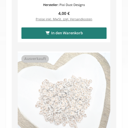
Hersteller:
Pixi Dust Designs
Regulärer Preis:
4,00 €
Preise inkl. MwSt. zzgl. Versandkosten
In den Warenkorb
Ausverkauft