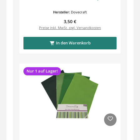
Hersteller:
Dovecraft
Regulärer Preis:
3,50 €
Preise inkl. MwSt. zzgl. Versandkosten
In den Warenkorb
Nur 1 auf Lager!