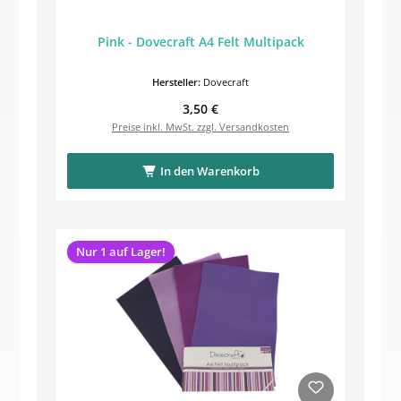
Pink - Dovecraft A4 Felt Multipack
Hersteller:
Dovecraft
Regulärer Preis:
3,50 €
Preise inkl. MwSt. zzgl. Versandkosten
In den Warenkorb
Nur 1 auf Lager!