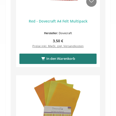
Red - Dovecraft A4 Felt Multipack
Hersteller:
Dovecraft
Regulärer Preis:
3,50 €
Preise inkl. MwSt. zzgl. Versandkosten
In den Warenkorb