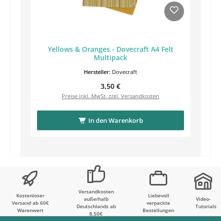
Yellows & Oranges - Dovecraft A4 Felt
Multipack
Hersteller:
Dovecraft
Regulärer Preis:
3,50 €
Preise inkl. MwSt. zzgl. Versandkosten
In den Warenkorb
Versandkosten
Kostenloser
Liebevoll
außerhalb
Video-
Versand ab 60€
verpackte
Deutschlands ab
Tutorials
Warenwert
Bestellungen
8,50€