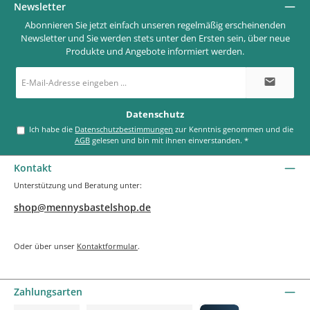
Newsletter
Abonnieren Sie jetzt einfach unseren regelmäßig erscheinenden
Newsletter und Sie werden stets unter den Ersten sein, über neue
Produkte und Angebote informiert werden.
E-
Mail-
Adresse
*
Datenschutz
Ich habe die
Datenschutzbestimmungen
zur Kenntnis genommen und die
AGB
gelesen und bin mit ihnen einverstanden.
*
Kontakt
Unterstützung und Beratung unter:
shop@mennysbastelshop.de
Oder über unser
Kontaktformular
.
Zahlungsarten