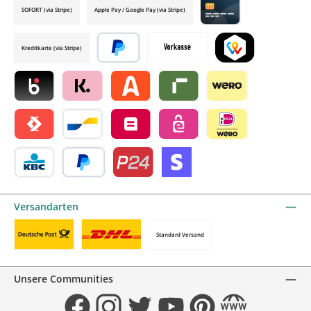
SOFORT (via Stripe)
Apple Pay / Google Pay (via Stripe)
Credit card by mollie
Kreditkarte (via Stripe)
Später bezahlen
Vorkasse
TWINT by mollie
Blik by mollie
Klarna by mollie
Alma by mollie
Riverty by mollie
Wero
Satispay by mollie
Bancontact by mollie
Belfius by mollie
eps by mollie
iDEAL by mollie
KBC/CBC Payment Button by mollie
PayPal
Przelewy24 by mollie
Online zahlen
Versandarten
Standard Versand
Benutzerdefiniertes Bild 1
Benutzerdefiniertes Bild 2
Unsere Communities