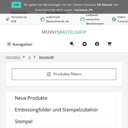
alt springen
Info
Wir geben bei Bestellungen mit der Zahlart Vorkasse
2% Skonto
. Der
Gutscheincode dafür lautet:
Vorkasse_2%
Kostenloser
Versandkosten
Liebevoll
Versand ab
außerhalb
Video-
verpackte
60€
Deutschlands ab
Tutoria
Bestellungen
Warenwert
8,50€
Navigation
0,00 €
Hersteller
D
Dovecraft
Produkte filtern
Neue Produkte
Embossingfolder und Stempelzubehör
Stempel