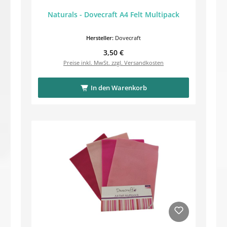
Naturals - Dovecraft A4 Felt Multipack
Hersteller:
Dovecraft
Regulärer Preis:
3,50 €
Preise inkl. MwSt. zzgl. Versandkosten
In den Warenkorb