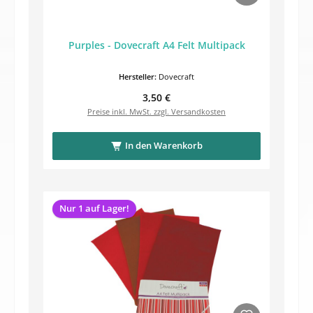
Purples - Dovecraft A4 Felt Multipack
Hersteller:
Dovecraft
Regulärer Preis:
3,50 €
Preise inkl. MwSt. zzgl. Versandkosten
In den Warenkorb
Nur 1 auf Lager!