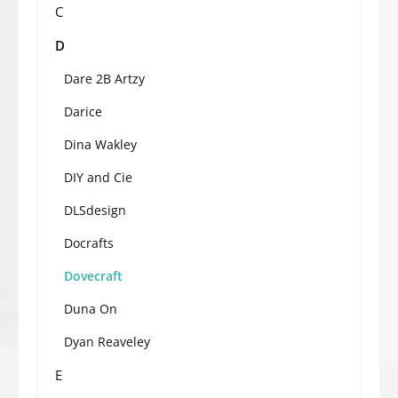
C
D
Dare 2B Artzy
Darice
Dina Wakley
DIY and Cie
DLSdesign
Docrafts
Dovecraft
Duna On
Dyan Reaveley
E