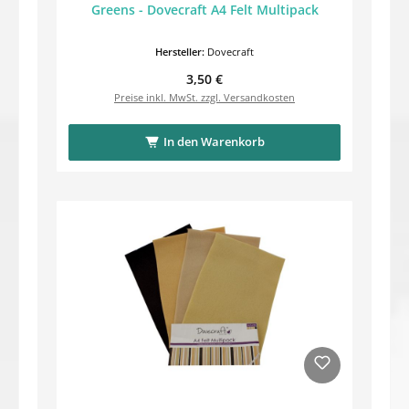
Greens - Dovecraft A4 Felt Multipack
Hersteller:
Dovecraft
Regulärer Preis:
3,50 €
Preise inkl. MwSt. zzgl. Versandkosten
In den Warenkorb