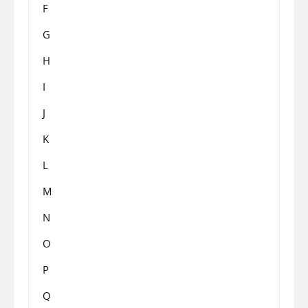
F
G
H
I
J
K
L
M
N
O
P
Q