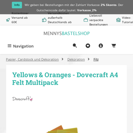
alt springen
Info
Wir geben bei Bestellungen mit der Zahlart Vorkasse
2% Skonto
. Der
Gutscheincode dafür lautet:
Vorkasse_2%
Kostenloser
Versandkosten
Liebevoll
Versand ab
außerhalb
Video-
verpackte
60€
Deutschlands ab
Tutoria
Bestellungen
Warenwert
8,50€
Navigation
0,00 €
Papier, Cardstock und Dekoration
Dekoration
Filz
Yellows & Oranges - Dovecraft A4
Felt Multipack
Bildergalerie überspringen