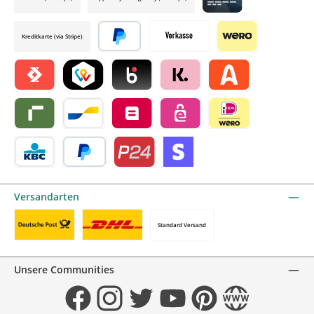
Credit card by mollie
Kreditkarte (via Stripe)
Später bezahlen
Vorkasse
Wero
Satispay by mollie
TWINT by mollie
Blik by mollie
Klarna by mollie
Alma by mollie
Riverty by mollie
Bancontact by mollie
Belfius by mollie
eps by mollie
iDEAL by mollie
KBC/CBC Payment Button by mollie
PayPal
Przelewy24 by mollie
Online zahlen
Versandarten
Standard Versand
Benutzerdefiniertes Bild 1
Benutzerdefiniertes Bild 2
Unsere Communities
Facebook
Instagram
Twitter
YouTube
Pinterest
Website