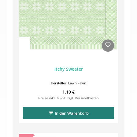
Itchy Sweater
Hersteller:
Lawn Fawn
Regulärer Preis:
1,10 €
Preise inkl. MwSt. zzgl. Versandkosten
In den Warenkorb