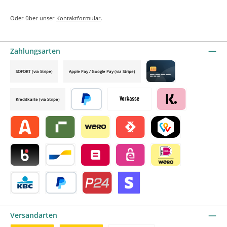
Oder über unser
Kontaktformular
.
Zahlungsarten
SOFORT (via Stripe)
Apple Pay / Google Pay (via Stripe)
Credit card by mollie
Kreditkarte (via Stripe)
Später bezahlen
Vorkasse
Klarna by mollie
Alma by mollie
Riverty by mollie
Wero
Satispay by mollie
TWINT by mollie
Blik by mollie
Bancontact by mollie
Belfius by mollie
eps by mollie
iDEAL by mollie
KBC/CBC Payment Button by mollie
PayPal
Przelewy24 by mollie
Online zahlen
Versandarten