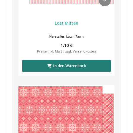
Lost Mitten
Hersteller:
Lawn Fawn
Regulärer Preis:
1,10 €
Preise inkl. MwSt. zzgl. Versandkosten
In den Warenkorb