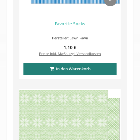
Favorite Socks
Hersteller:
Lawn Fawn
Regulärer Preis:
1,10 €
Preise inkl. MwSt. zzgl. Versandkosten
In den Warenkorb