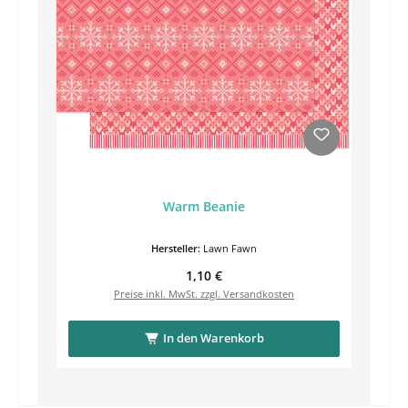
Warm Beanie
Hersteller:
Lawn Fawn
Regulärer Preis:
1,10 €
Preise inkl. MwSt. zzgl. Versandkosten
In den Warenkorb