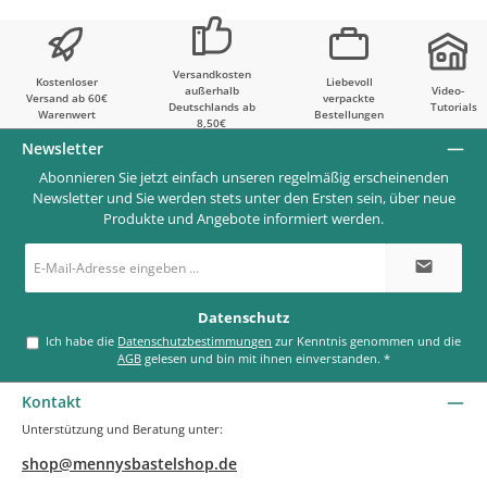
Versandkosten
Kostenloser
Liebevoll
außerhalb
Video-
Versand ab 60€
verpackte
Deutschlands ab
Tutorials
Warenwert
Bestellungen
8,50€
Newsletter
Abonnieren Sie jetzt einfach unseren regelmäßig erscheinenden
Newsletter und Sie werden stets unter den Ersten sein, über neue
Produkte und Angebote informiert werden.
E-
Mail-
Adresse
*
Datenschutz
Ich habe die
Datenschutzbestimmungen
zur Kenntnis genommen und die
AGB
gelesen und bin mit ihnen einverstanden.
*
Kontakt
Unterstützung und Beratung unter:
shop@mennysbastelshop.de