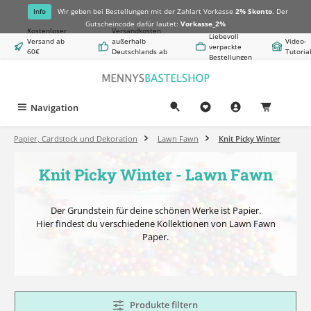
alt springen
Info
Wir geben bei Bestellungen mit der Zahlart Vorkasse
2% Skonto
. Der
Gutscheincode dafür lautet:
Vorkasse_2%
Kostenloser
Versandkosten
Liebevoll
Versand ab
außerhalb
Video-
verpackte
60€
Deutschlands ab
Tutoria
Bestellungen
Warenwert
8,50€
Navigation
0,00 €
Papier, Cardstock und Dekoration
Lawn Fawn
Knit Picky Winter
Knit Picky Winter - Lawn Fawn
Der Grundstein für deine schönen Werke ist Papier.
Hier findest du verschiedene Kollektionen von Lawn Fawn
Paper.
Produkte filtern