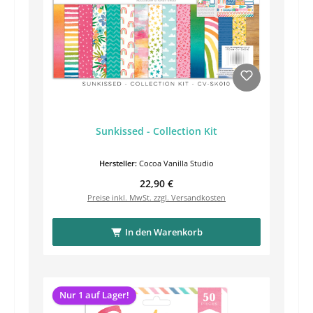
Sunkissed - Collection Kit
Hersteller:
Cocoa Vanilla Studio
Regulärer Preis:
22,90 €
Preise inkl. MwSt. zzgl. Versandkosten
In den Warenkorb
Nur 1 auf Lager!