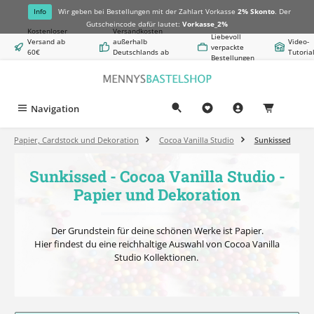
alt springen
Info
Wir geben bei Bestellungen mit der Zahlart Vorkasse
2% Skonto
. Der
Gutscheincode dafür lautet:
Vorkasse_2%
Kostenloser
Versandkosten
Liebevoll
Versand ab
außerhalb
Video-
verpackte
60€
Deutschlands ab
Tutoria
Bestellungen
Warenwert
8,50€
Navigation
0,00 €
Papier, Cardstock und Dekoration
Cocoa Vanilla Studio
Sunkissed
Sunkissed - Cocoa Vanilla Studio -
Papier und Dekoration
Der Grundstein für deine schönen Werke ist Papier.
Hier findest du eine reichhaltige Auswahl von Cocoa Vanilla
Studio Kollektionen.