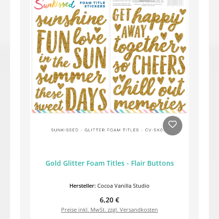
Gold Glitter Foam Titles - Flair Buttons
Hersteller:
Cocoa Vanilla Studio
Regulärer Preis:
6,20 €
Preise inkl. MwSt. zzgl. Versandkosten