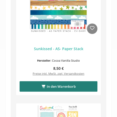
Sunkissed - A5- Paper Stack
Hersteller:
Cocoa Vanilla Studio
Regulärer Preis:
8,50 €
Preise inkl. MwSt. zzgl. Versandkosten
In den Warenkorb