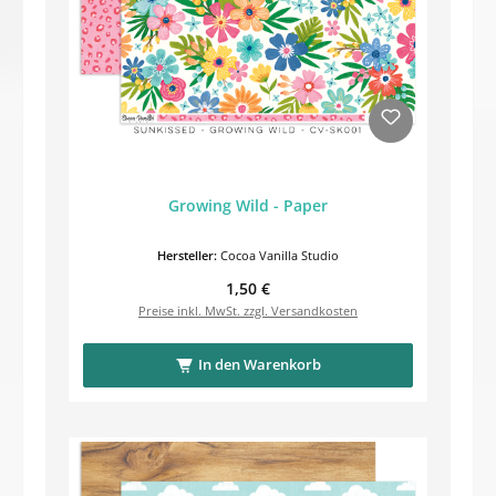
Growing Wild - Paper
Hersteller:
Cocoa Vanilla Studio
Regulärer Preis:
1,50 €
Preise inkl. MwSt. zzgl. Versandkosten
In den Warenkorb