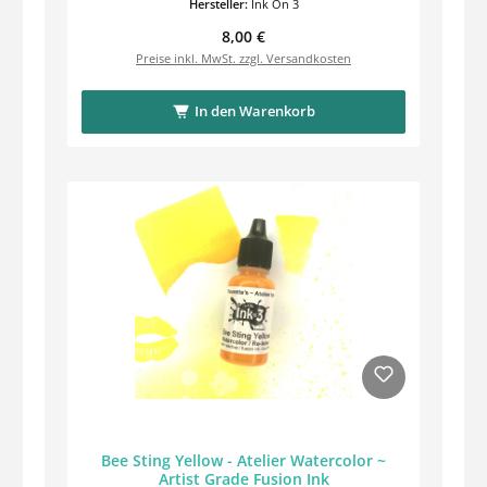
Hersteller:
Ink On 3
Regulärer Preis:
8,00 €
Preise inkl. MwSt. zzgl. Versandkosten
In den Warenkorb
Bee Sting Yellow - Atelier Watercolor ~
Artist Grade Fusion Ink