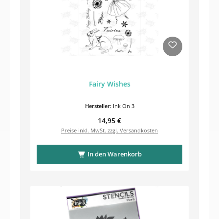
Fairy Wishes
Hersteller:
Ink On 3
Regulärer Preis:
14,95 €
Preise inkl. MwSt. zzgl. Versandkosten
In den Warenkorb