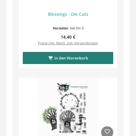
Blessings - Die Cuts
Hersteller:
Ink On 3
Regulärer Preis:
14,40 €
Preise inkl. MwSt. zzgl. Versandkosten
In den Warenkorb