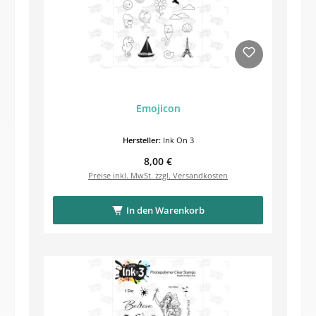
Emojicon
Hersteller:
Ink On 3
Regulärer Preis:
8,00 €
Preise inkl. MwSt. zzgl. Versandkosten
In den Warenkorb