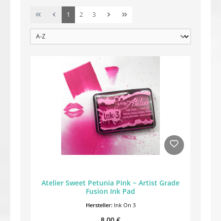
Seite
Seite
Seite
1
2
3
Atelier Sweet Petunia Pink ~ Artist Grade
Fusion Ink Pad
Hersteller:
Ink On 3
Regulärer Preis:
8,00 €