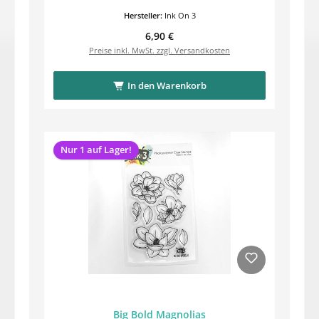
Hersteller:
Ink On 3
Regulärer Preis:
6,90 €
Preise inkl. MwSt. zzgl. Versandkosten
In den Warenkorb
Nur 1 auf Lager!
Big Bold Magnolias