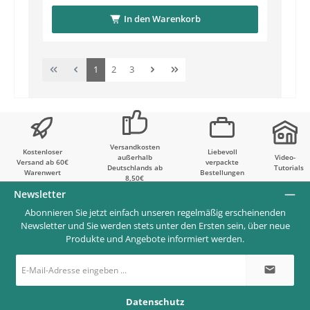
In den Warenkorb
Seite
Seite
Seite
1
2
3
Versandkosten
Kostenloser
Liebevoll
außerhalb
Video-
Versand ab 60€
verpackte
Deutschlands ab
Tutorials
Warenwert
Bestellungen
8,50€
Newsletter
Abonnieren Sie jetzt einfach unseren regelmäßig erscheinenden
Newsletter und Sie werden stets unter den Ersten sein, über neue
Produkte und Angebote informiert werden.
E-
Mail-
Adresse
*
Datenschutz