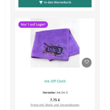
In den Warenkorb
Nur 1 auf Lager!
Ink Off Cloth
Hersteller:
Ink On 3
Regulärer Preis:
7,75 €
Preise inkl. MwSt. zzgl. Versandkosten