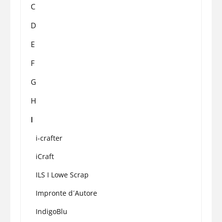
C
D
E
F
G
H
I
i-crafter
iCraft
ILS I Lowe Scrap
Impronte d´Autore
IndigoBlu