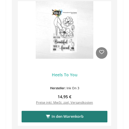
Heels To You
Hersteller:
Ink On 3
Regulärer Preis:
14,95 €
Preise inkl. MwSt. zzgl. Versandkosten
In den Warenkorb