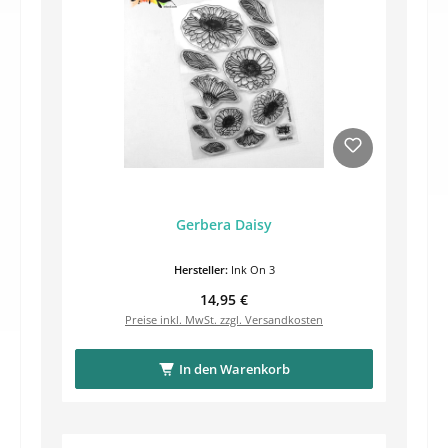
Gerbera Daisy
Hersteller:
Ink On 3
Regulärer Preis:
14,95 €
Preise inkl. MwSt. zzgl. Versandkosten
In den Warenkorb