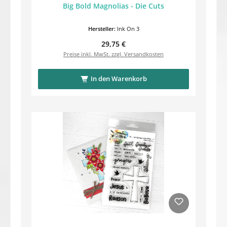
Big Bold Magnolias - Die Cuts
Hersteller:
Ink On 3
Regulärer Preis:
29,75 €
Preise inkl. MwSt. zzgl. Versandkosten
In den Warenkorb