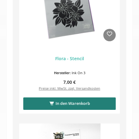
Flora - Stencil
Hersteller:
Ink On 3
Regulärer Preis:
7,00 €
Preise inkl. MwSt. zzgl. Versandkosten
In den Warenkorb