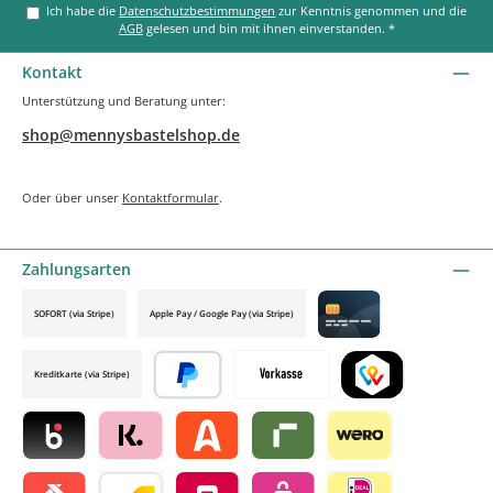
Ich habe die
Datenschutzbestimmungen
zur Kenntnis genommen und die
AGB
gelesen und bin mit ihnen einverstanden.
*
Kontakt
Unterstützung und Beratung unter:
shop@mennysbastelshop.de
Oder über unser
Kontaktformular
.
Zahlungsarten
SOFORT (via Stripe)
Apple Pay / Google Pay (via Stripe)
Credit card by mollie
Kreditkarte (via Stripe)
Später bezahlen
Vorkasse
TWINT by mollie
Blik by mollie
Klarna by mollie
Alma by mollie
Riverty by mollie
Wero