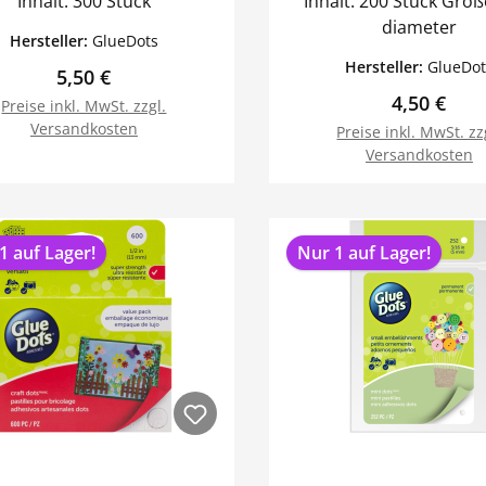
Inhalt: 300 Stück
Inhalt: 200 Stück Größe: 3/8"
diameter
Hersteller:
GlueDots
Hersteller:
GlueDot
Regulärer Preis:
5,50 €
Regulärer 
4,50 €
Preise inkl. MwSt. zzgl.
Versandkosten
Preise inkl. MwSt. zz
Versandkosten
In den Warenkorb
In den Warenk
1 auf Lager!
Nur 1 auf Lager!