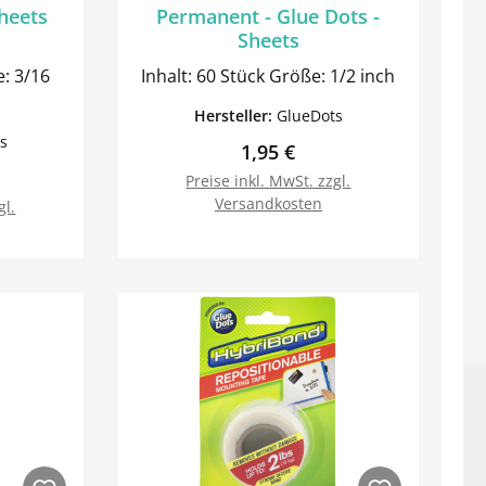
Sheets
Permanent - Glue Dots -
Sheets
Inhalt: 60 Stück Größe: 1/2 inch
Hersteller:
GlueDots
s
Regulärer Preis:
1,95 €
Preis:
Preise inkl. MwSt. zzgl.
Versandkosten
gl.
orb
In den Warenkorb