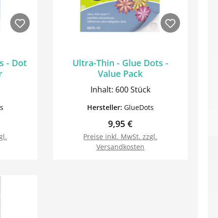
s - Dot
Ultra-Thin - Glue Dots -
r
Value Pack
Inhalt: 600 Stück
s
Hersteller:
GlueDots
Preis:
Regulärer Preis:
9,95 €
gl.
Preise inkl. MwSt. zzgl.
Versandkosten
orb
In den Warenkorb