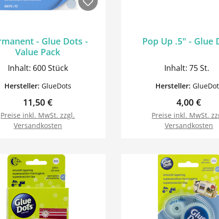
rmanent - Glue Dots -
Pop Up .5" - Glue 
Value Pack
Inhalt: 600 Stück
Inhalt: 75 St.
Hersteller:
GlueDots
Hersteller:
GlueDot
Regulärer Preis:
Regulärer 
11,50 €
4,00 €
Preise inkl. MwSt. zzgl.
Preise inkl. MwSt. zz
Versandkosten
Versandkosten
In den Warenkorb
In den Warenk