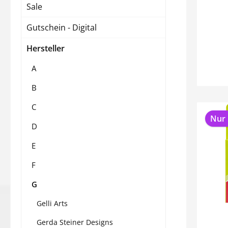
Sale
Gutschein - Digital
Hersteller
A
B
C
Nur 
D
E
F
G
Gelli Arts
Gerda Steiner Designs