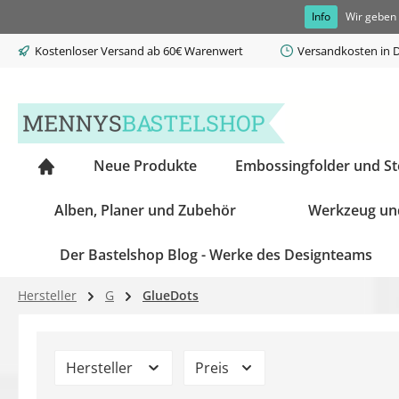
Info
Wir geben 
springen
Zur Hauptnavigation springen
Kostenloser Versand ab 60€ Warenwert
Versandkosten in D
Neue Produkte
Embossingfolder und S
Alben, Planer und Zubehör
Werkzeug un
Der Bastelshop Blog - Werke des Designteams
Hersteller
G
GlueDots
Hersteller
Preis