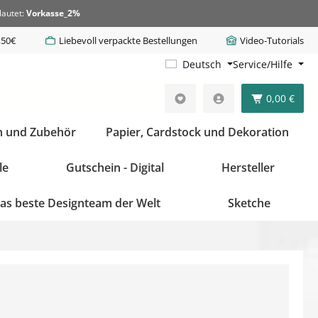
lautet:
Vorkasse_2%
,50€
Liebevoll verpackte Bestellungen
Video-Tutorials
Deutsch
Service/Hilfe
0,00 €
n und Zubehör
Papier, Cardstock und Dekoration
le
Gutschein - Digital
Hersteller
as beste Designteam der Welt
Sketche