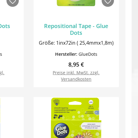
Dots
Repositional Tape - Glue
Dots
Größe: 1inx72in ( 25,4mmx1,8m)
s
Hersteller:
GlueDots
Preis:
Regulärer Preis:
8,95 €
gl.
Preise inkl. MwSt. zzgl.
Versandkosten
orb
In den Warenkorb