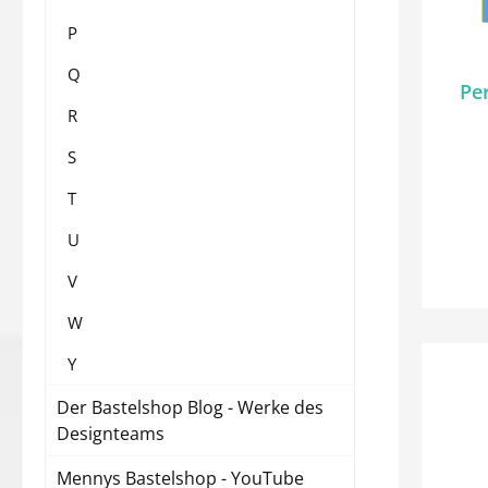
P
Q
Pe
R
S
T
U
V
W
Y
Der Bastelshop Blog - Werke des
Designteams
Mennys Bastelshop - YouTube