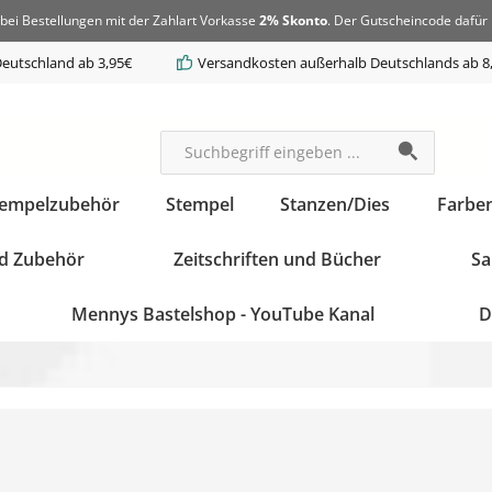
bei Bestellungen mit der Zahlart Vorkasse
2% Skonto
. Der Gutscheincode dafür 
eutschland ab 3,95€
Versandkosten außerhalb Deutschlands ab 8
tempelzubehör
Stempel
Stanzen/Dies
Farbe
d Zubehör
Zeitschriften und Bücher
Sa
Mennys Bastelshop - YouTube Kanal
D