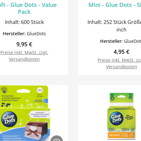
ft - Glue Dots - Value
Mini - Glue Dots - 
Pack
Inhalt: 600 Stück
Inhalt: 252 Stück Größe: 3/16
inch
Hersteller:
GlueDots
Hersteller:
GlueDot
Regulärer Preis:
9,95 €
Regulärer 
4,95 €
Preise inkl. MwSt. zzgl.
Versandkosten
Preise inkl. MwSt. zz
Versandkosten
In den Warenkorb
In den Warenk