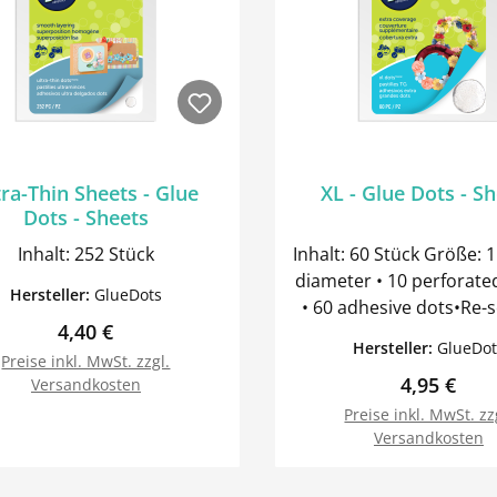
tra-Thin Sheets - Glue
XL - Glue Dots - S
Dots - Sheets
Inhalt: 252 Stück
Inhalt: 60 Stück Größe: 1
diameter • 10 perforate
Hersteller:
GlueDots
• 60 adhesive dots•Re-s
Regulärer Preis:
4,40 €
pouch • Non-toxic • No
Hersteller:
GlueDot
No dry time - Bonds ins
Preise inkl. MwSt. zzgl.
Regulärer 
4,95 €
Versandkosten
Super strength • Acid-
Lignin-free Use For: • 
Preise inkl. MwSt. zz
Versandkosten
materials • Craft/hobby
and art projects • T
In den Warenkorb
In den Warenk
cardstock, fabric and 