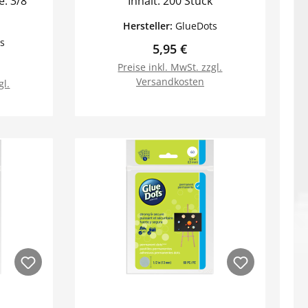
Inhalt: 200 Stück
Hersteller:
GlueDots
s
Regulärer Preis:
5,95 €
Preis:
Preise inkl. MwSt. zzgl.
Versandkosten
gl.
orb
In den Warenkorb