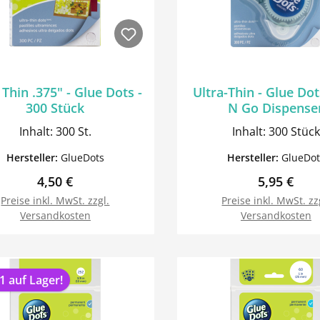
 Thin .375" - Glue Dots -
Ultra-Thin - Glue Dot
300 Stück
N Go Dispense
Inhalt: 300 St.
Inhalt: 300 Stück
Hersteller:
GlueDots
Hersteller:
GlueDot
Regulärer Preis:
Regulärer 
4,50 €
5,95 €
Preise inkl. MwSt. zzgl.
Preise inkl. MwSt. zz
Versandkosten
Versandkosten
In den Warenkorb
In den Warenk
1 auf Lager!