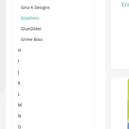
Cra
Gina K Designs
GlueDots
GlueGlider
Grime Boss
H
I
J
K
L
M
N
O