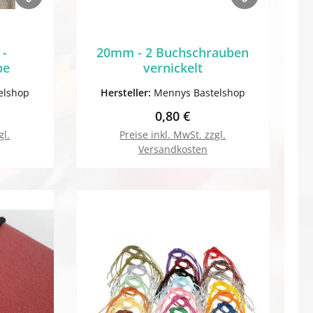
 -
20mm - 2 Buchschrauben
pe
vernickelt
elshop
Hersteller:
Mennys Bastelshop
Preis:
Regulärer Preis:
0,80 €
gl.
Preise inkl. MwSt. zzgl.
Versandkosten
orb
In den Warenkorb