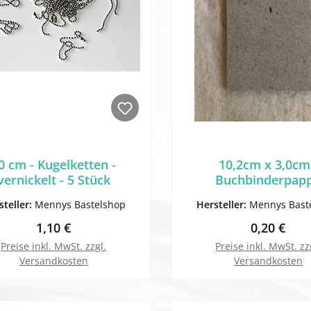
0 cm - Kugelketten -
10,2cm x 3,0cm
vernickelt - 5 Stück
Buchbinderpap
steller:
Mennys Bastelshop
Hersteller:
Mennys Bast
Regulärer Preis:
Regulärer 
1,10 €
0,20 €
Preise inkl. MwSt. zzgl.
Preise inkl. MwSt. zz
Versandkosten
Versandkosten
In den Warenkorb
In den Warenk