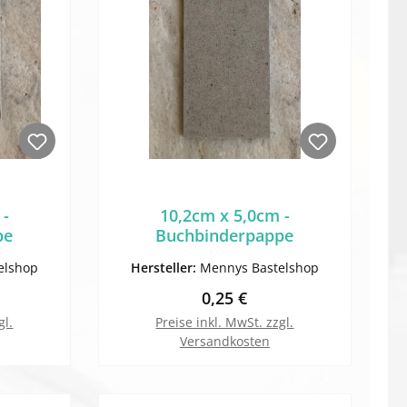
 -
10,2cm x 5,0cm -
pe
Buchbinderpappe
elshop
Hersteller:
Mennys Bastelshop
Preis:
Regulärer Preis:
0,25 €
gl.
Preise inkl. MwSt. zzgl.
Versandkosten
orb
In den Warenkorb