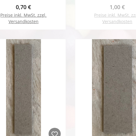
Regulärer Preis:
Regulärer 
0,70 €
1,00 €
Preise inkl. MwSt. zzgl.
Preise inkl. MwSt. zz
Versandkosten
Versandkosten
In den Warenkorb