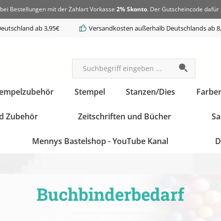
bei Bestellungen mit der Zahlart Vorkasse
2% Skonto
. Der Gutscheincode dafür 
eutschland ab 3,95€
Versandkosten außerhalb Deutschlands ab 8
tempelzubehör
Stempel
Stanzen/Dies
Farbe
d Zubehör
Zeitschriften und Bücher
Sa
Mennys Bastelshop - YouTube Kanal
D
Buchbinderbedarf