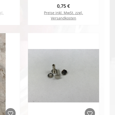
Preis:
Regulärer Preis:
0,75 €
gl.
Preise inkl. MwSt. zzgl.
Versandkosten
In den Warenkorb