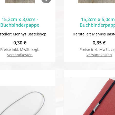
15,2cm x 3,0cm -
15,2cm x 5,0cm
Buchbinderpappe
Buchbinderpap
steller:
Mennys Bastelshop
Hersteller:
Mennys Bast
Regulärer Preis:
Regulärer 
0,30 €
0,35 €
Preise inkl. MwSt. zzgl.
Preise inkl. MwSt. zz
Versandkosten
Versandkosten
In den Warenkorb
In den Warenk