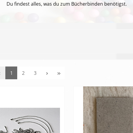
Du findest alles, was du zum Bücherbinden benötigst.
Seite
Seite
Seite
1
2
3