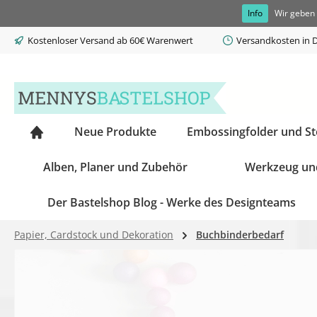
Info
Wir geben 
springen
Zur Hauptnavigation springen
Kostenloser Versand ab 60€ Warenwert
Versandkosten in D
Neue Produkte
Embossingfolder und S
Alben, Planer und Zubehör
Werkzeug un
Der Bastelshop Blog - Werke des Designteams
Papier, Cardstock und Dekoration
Buchbinderbedarf