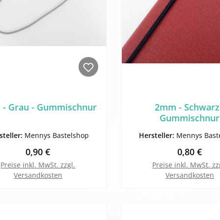
- Grau - Gummischnur
2mm - Schwarz
Gummischnur
steller:
Mennys Bastelshop
Hersteller:
Mennys Bast
Regulärer Preis:
Regulärer 
0,90 €
0,80 €
Preise inkl. MwSt. zzgl.
Preise inkl. MwSt. zz
Versandkosten
Versandkosten
In den Warenkorb
In den Warenk