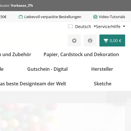
lautet:
Vorkasse_2%
,50€
Liebevoll verpackte Bestellungen
Video-Tutorials
Deutsch
Service/Hilfe
0,00 €
n und Zubehör
Papier, Cardstock und Dekoration
le
Gutschein - Digital
Hersteller
as beste Designteam der Welt
Sketche