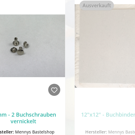
Ausverkauft
m - 2 Buchschrauben
12"x12" - Buchbinde
vernickelt
steller:
Mennys Bastelshop
Hersteller:
Mennys Bast