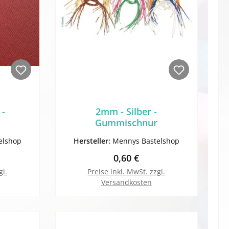
 -
2mm - Silber -
Gummischnur
elshop
Hersteller:
Mennys Bastelshop
Preis:
Regulärer Preis:
0,60 €
gl.
Preise inkl. MwSt. zzgl.
Versandkosten
orb
In den Warenkorb