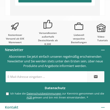
Versandkosten
Kostenloser
Liebevoll
außerhalb
Video-
Versand ab 60€
verpackte
Deutschlands ab
Tutorials
Warenwert
Bestellungen
8,50€
Newsletter
Abonnieren Sie jetzt einfach unseren regelmäßig erscheinenden
Newsletter und Sie werden stets unter den Ersten sein, über neue
Produkte und Angebote informiert werden.
E-
Mail-
Adresse
*
Datenschutz
Ich habe die
Datenschutzbestimmungen
zur Kenntnis genommen und die
AGB
gelesen und bin mit ihnen einverstanden.
*
Kontakt