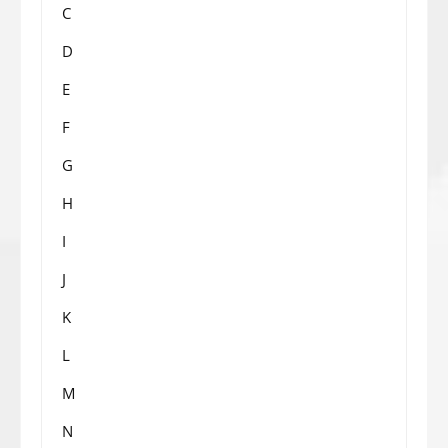
C
D
E
F
G
H
I
J
K
L
M
N