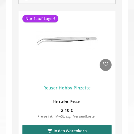
Nur 1 auf Lager!
Reuser Hobby Pinzette
Hersteller:
Reuser
Regulärer Preis:
2,10 €
Preise inkl. MwSt. zzgl. Versandkosten
In den Warenkorb