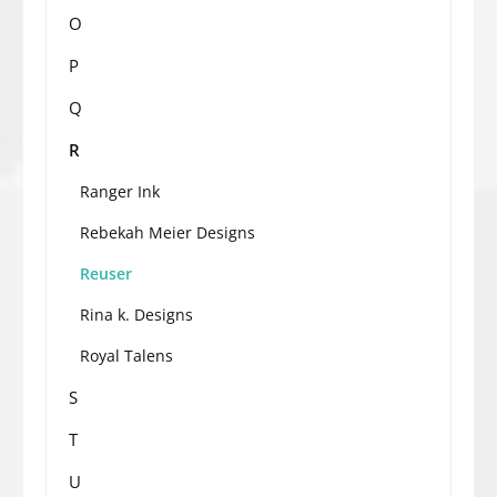
O
P
Q
R
Ranger Ink
Rebekah Meier Designs
Reuser
Rina k. Designs
Royal Talens
S
T
U