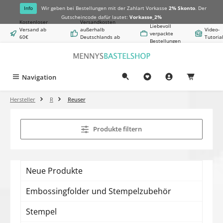
alt springen
Info
Wir geben bei Bestellungen mit der Zahlart Vorkasse
2% Skonto
. Der
Gutscheincode dafür lautet:
Vorkasse_2%
Kostenloser
Versandkosten
Liebevoll
Versand ab
außerhalb
Video-
verpackte
60€
Deutschlands ab
Tutoria
Bestellungen
Warenwert
8,50€
Navigation
0,00 €
Hersteller
R
Reuser
Produkte filtern
Neue Produkte
Embossingfolder und Stempelzubehör
Stempel