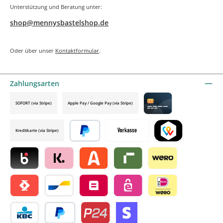
Unterstützung und Beratung unter:
shop@mennysbastelshop.de
Oder über unser
Kontaktformular
.
Zahlungsarten
SOFORT (via Stripe)
Apple Pay / Google Pay (via Stripe)
Credit card by mollie
Kreditkarte (via Stripe)
Später bezahlen
Vorkasse
TWINT by mollie
Blik by mollie
Klarna by mollie
Alma by mollie
Riverty by mollie
Wero
Satispay by mollie
Bancontact by mollie
Belfius by mollie
eps by mollie
iDEAL by mollie