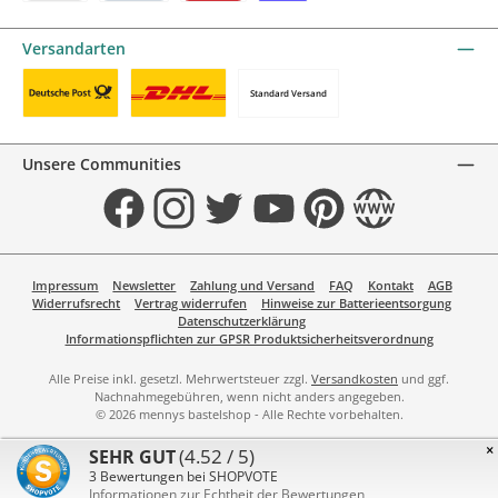
KBC/CBC Payment Button by mollie
PayPal
Przelewy24 by mollie
Online zahlen
Versandarten
Standard Versand
Benutzerdefiniertes Bild 1
Benutzerdefiniertes Bild 2
Unsere Communities
Facebook
Instagram
Twitter
YouTube
Pinterest
Website
Impressum
Newsletter
Zahlung und Versand
FAQ
Kontakt
AGB
Widerrufsrecht
Vertrag widerrufen
Hinweise zur Batterieentsorgung
Datenschutzerklärung
Informationspflichten zur GPSR Produktsicherheitsverordnung
Alle Preise inkl. gesetzl. Mehrwertsteuer zzgl.
Versandkosten
und ggf.
Nachnahmegebühren, wenn nicht anders angegeben.
© 2026 mennys bastelshop - Alle Rechte vorbehalten.
×
(4.52 / 5)
SEHR GUT
3
Bewertungen bei SHOPVOTE
Informationen zur Echtheit der Bewertungen