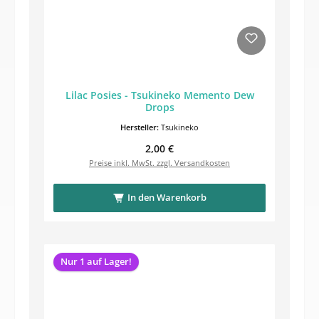
Lilac Posies - Tsukineko Memento Dew
Drops
Hersteller:
Tsukineko
Regulärer Preis:
2,00 €
Preise inkl. MwSt. zzgl. Versandkosten
In den Warenkorb
Nur 1 auf Lager!