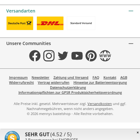
KBC/CBC Payment Button by mollie
PayPal
Przelewy24 by mollie
Online zahlen
Versandarten
Standard Versand
Benutzerdefiniertes Bild 1
Benutzerdefiniertes Bild 2
Unsere Communities
Facebook
Instagram
Twitter
YouTube
Pinterest
Website
Impressum
Newsletter
Zahlung und Versand
FAQ
Kontakt
AGB
Widerrufsrecht
Vertrag widerrufen
Hinweise zur Batterieentsorgung
Datenschutzerklärung
Informationspflichten zur GPSR Produktsicherheitsverordnung
Alle Preise inkl. gesetzl. Mehrwertsteuer zzgl.
Versandkosten
und ggf.
Nachnahmegebühren, wenn nicht anders angegeben.
© 2026 mennys bastelshop - Alle Rechte vorbehalten.
×
(4.52 / 5)
SEHR GUT
3
Bewertungen bei SHOPVOTE