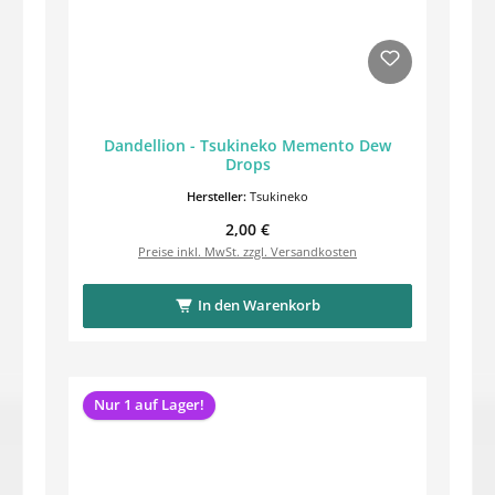
Dandellion - Tsukineko Memento Dew
Drops
Hersteller:
Tsukineko
Regulärer Preis:
2,00 €
Preise inkl. MwSt. zzgl. Versandkosten
In den Warenkorb
Nur 1 auf Lager!