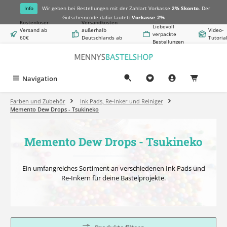
alt springen
Info
Wir geben bei Bestellungen mit der Zahlart Vorkasse
2% Skonto
. Der
Gutscheincode dafür lautet:
Vorkasse_2%
Kostenloser
Versandkosten
Liebevoll
Versand ab
außerhalb
Video-
verpackte
60€
Deutschlands ab
Tutoria
Bestellungen
Warenwert
8,50€
Navigation
0,00 €
Farben und Zubehör
Ink Pads, Re-Inker und Reiniger
Memento Dew Drops - Tsukineko
Memento Dew Drops - Tsukineko
Ein umfangreiches Sortiment an verschiedenen Ink Pads und
Re-Inkern für deine Bastelprojekte.