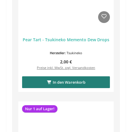
Pear Tart - Tsukineko Memento Dew Drops
Hersteller:
Tsukineko
Regulärer Preis:
2,00 €
Preise inkl. MwSt. zzgl. Versandkosten
In den Warenkorb
Nur 1 auf Lager!