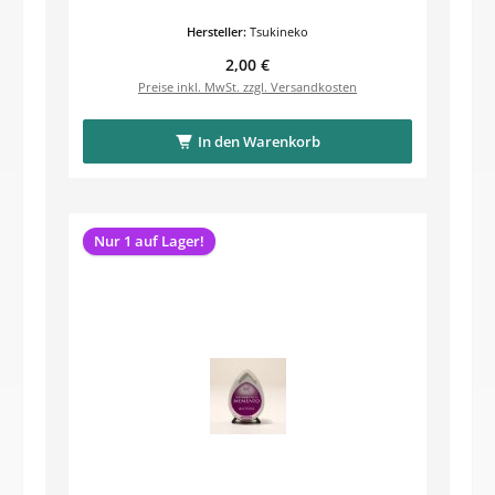
Hersteller:
Tsukineko
Regulärer Preis:
2,00 €
Preise inkl. MwSt. zzgl. Versandkosten
In den Warenkorb
Nur 1 auf Lager!