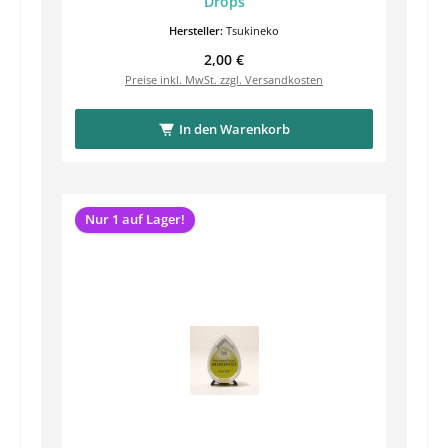
Drops
Hersteller:
Tsukineko
Regulärer Preis:
2,00 €
Preise inkl. MwSt. zzgl. Versandkosten
In den Warenkorb
Nur 1 auf Lager!