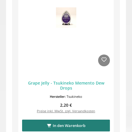
Grape Jelly - Tsukineko Memento Dew
Drops
Hersteller:
Tsukineko
Regulärer Preis:
2,20 €
Preise inkl. MwSt. zzgl. Versandkosten
In den Warenkorb