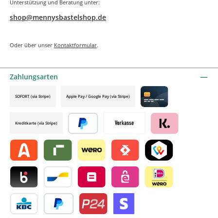
Unterstützung und Beratung unter:
shop@mennysbastelshop.de
Oder über unser
Kontaktformular
.
Zahlungsarten
SOFORT (via Stripe)
Apple Pay / Google Pay (via Stripe)
Credit card by mollie
Kreditkarte (via Stripe)
Später bezahlen
Vorkasse
Klarna by mollie
Alma by mollie
Riverty by mollie
Wero
Satispay by mollie
TWINT by mollie
Blik by mollie
Bancontact by mollie
Belfius by mollie
eps by mollie
iDEAL by mollie