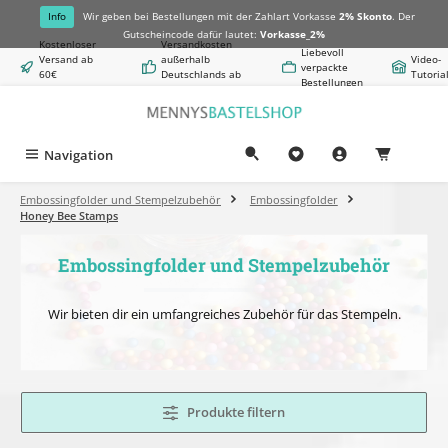
alt springen
Info
Wir geben bei Bestellungen mit der Zahlart Vorkasse
2% Skonto
. Der
Gutscheincode dafür lautet:
Vorkasse_2%
Kostenloser
Versandkosten
Liebevoll
Versand ab
außerhalb
Video-
verpackte
60€
Deutschlands ab
Tutoria
Bestellungen
Warenwert
8,50€
Navigation
0,00 €
Embossingfolder und Stempelzubehör
Embossingfolder
Honey Bee Stamps
Embossingfolder und Stempelzubehör
Wir bieten dir ein umfangreiches Zubehör für das Stempeln.
Produkte filtern