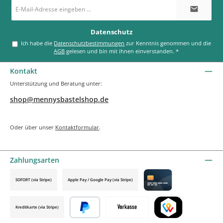
E-
Mail-
Adresse
*
Datenschutz
Ich habe die
Datenschutzbestimmungen
zur Kenntnis genommen und die
AGB
gelesen und bin mit ihnen einverstanden.
*
Kontakt
Unterstützung und Beratung unter:
shop@mennysbastelshop.de
Oder über unser
Kontaktformular
.
Zahlungsarten
SOFORT (via Stripe)
Apple Pay / Google Pay (via Stripe)
Credit card by mollie
Kreditkarte (via Stripe)
Später bezahlen
Vorkasse
TWINT by mollie