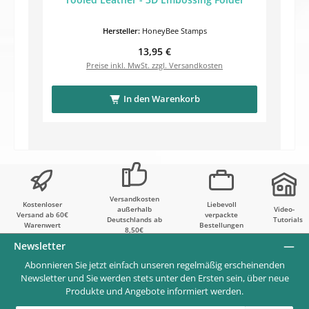
Hersteller:
HoneyBee Stamps
Regulärer Preis:
13,95 €
Preise inkl. MwSt. zzgl. Versandkosten
In den Warenkorb
Versandkosten
Kostenloser
Liebevoll
außerhalb
Video-
Versand ab 60€
verpackte
Deutschlands ab
Tutorials
Warenwert
Bestellungen
8,50€
Newsletter
Abonnieren Sie jetzt einfach unseren regelmäßig erscheinenden
Newsletter und Sie werden stets unter den Ersten sein, über neue
Produkte und Angebote informiert werden.