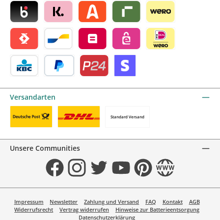
Blik by mollie
Klarna by mollie
Alma by mollie
Riverty by mollie
Wero
Satispay by mollie
Bancontact by mollie
Belfius by mollie
eps by mollie
iDEAL by mollie
KBC/CBC Payment Button by mollie
PayPal
Przelewy24 by mollie
Online zahlen
Versandarten
Standard Versand
Benutzerdefiniertes Bild 1
Benutzerdefiniertes Bild 2
Unsere Communities
Facebook
Instagram
Twitter
YouTube
Pinterest
Website
Impressum
Newsletter
Zahlung und Versand
FAQ
Kontakt
AGB
Widerrufsrecht
Vertrag widerrufen
Hinweise zur Batterieentsorgung
Datenschutzerklärung