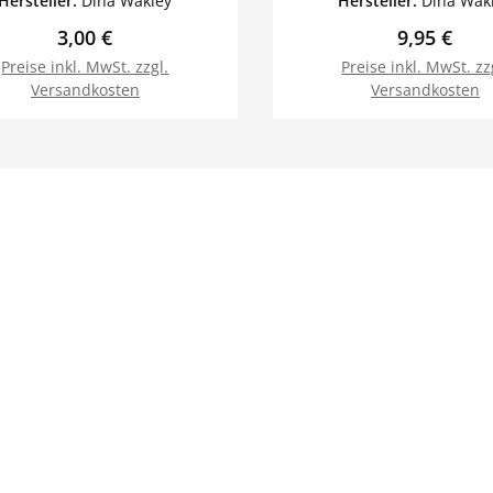
Hersteller:
Dina Wakley
Hersteller:
Dina Wak
Regulärer Preis:
Regulärer 
3,00 €
9,95 €
Preise inkl. MwSt. zzgl.
Preise inkl. MwSt. zz
Versandkosten
Versandkosten
In den Warenkorb
In den Warenk