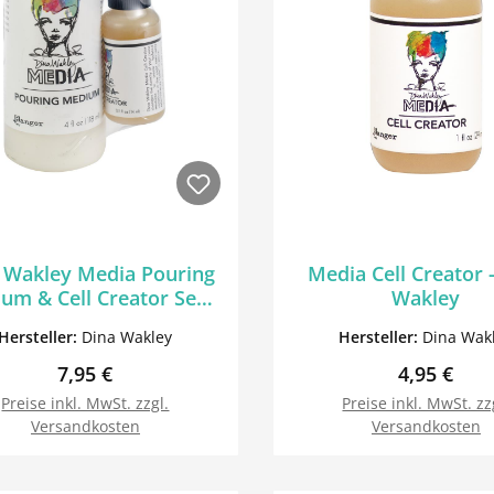
 Wakley Media Pouring
Media Cell Creator 
um & Cell Creator Set -
Wakley
Dina Wakley
Hersteller:
Dina Wakley
Hersteller:
Dina Wak
Regulärer Preis:
Regulärer 
7,95 €
4,95 €
Preise inkl. MwSt. zzgl.
Preise inkl. MwSt. zz
Versandkosten
Versandkosten
In den Warenkorb
In den Warenk