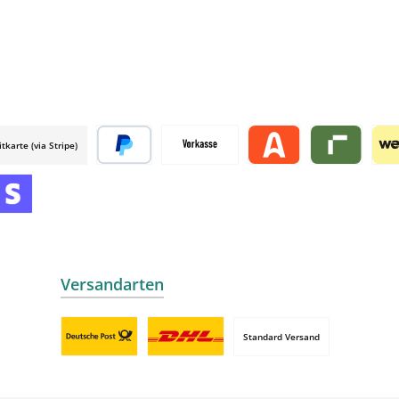
itkarte (via Stripe)
 mollie
Später bezahlen
Vorkasse
Alma by mollie
Riverty by mo
Wer
mollie
 by mollie
nline zahlen
Versandarten
Standard Versand
Benutzerdefiniertes Bild 1
Benutzerdefiniertes Bild 2