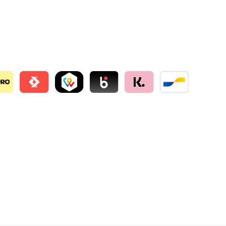
llie
o
Satispay by mollie
TWINT by mollie
Blik by mollie
Klarna by mollie
Bancontact by mo