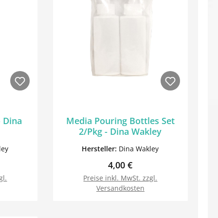
- Dina
Media Pouring Bottles Set
2/Pkg - Dina Wakley
ley
Hersteller:
Dina Wakley
Preis:
Regulärer Preis:
4,00 €
gl.
Preise inkl. MwSt. zzgl.
Versandkosten
orb
In den Warenkorb