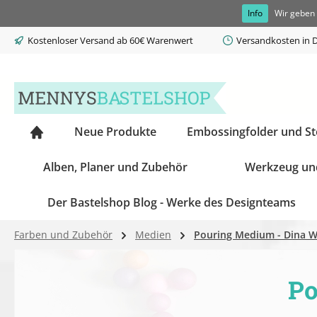
Info
Wir geben 
springen
Zur Hauptnavigation springen
Kostenloser Versand ab 60€ Warenwert
Versandkosten in D
Neue Produkte
Embossingfolder und S
Alben, Planer und Zubehör
Werkzeug un
Der Bastelshop Blog - Werke des Designteams
Farben und Zubehör
Medien
Pouring Medium - Dina W
Po