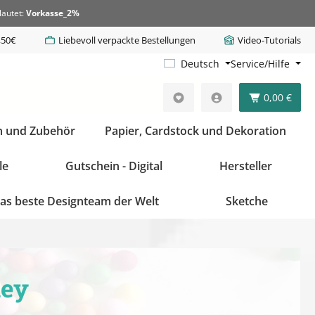
lautet:
Vorkasse_2%
,50€
Liebevoll verpackte Bestellungen
Video-Tutorials
Deutsch
Service/Hilfe
0,00 €
n und Zubehör
Papier, Cardstock und Dekoration
le
Gutschein - Digital
Hersteller
as beste Designteam der Welt
Sketche
ley