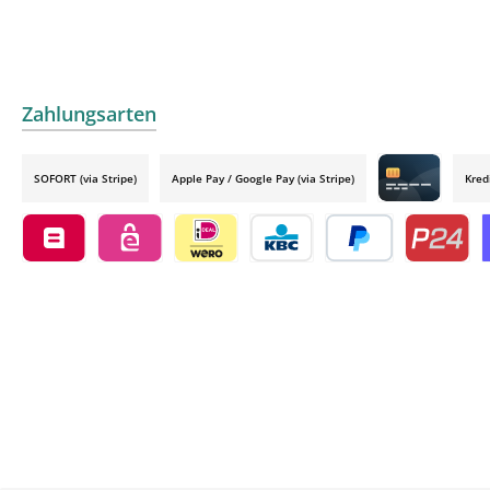
Zahlungsarten
SOFORT (via Stripe)
Apple Pay / Google Pay (via Stripe)
Kred
Credit card by
Belfius by mollie
eps by mollie
iDEAL by mollie
KBC/CBC Payment Button by 
PayPal
Przelewy24
O