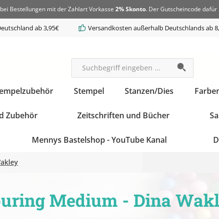
bei Bestellungen mit der Zahlart Vorkasse
2% Skonto
. Der Gutscheincode dafür 
eutschland ab 3,95€
Versandkosten außerhalb Deutschlands ab 8
tempelzubehör
Stempel
Stanzen/Dies
Farbe
d Zubehör
Zeitschriften und Bücher
Sa
Mennys Bastelshop - YouTube Kanal
D
akley
uring Medium - Dina Wak