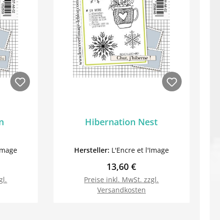
n
Hibernation Nest
'Image
Hersteller:
L'Encre et l'Image
reis:
Regulärer Preis:
13,60 €
gl.
Preise inkl. MwSt. zzgl.
Versandkosten
orb
In den Warenkorb