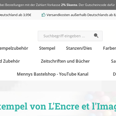
bei Bestellungen mit der Zahlart Vorkasse
2% Skonto
. Der Gutscheincode dafür 
eutschland ab 3,95€
Versandkosten außerhalb Deutschlands ab 8
tempelzubehör
Stempel
Stanzen/Dies
Farbe
d Zubehör
Zeitschriften und Bücher
Sa
Mennys Bastelshop - YouTube Kanal
D
tempel von L'Encre et l'Ima