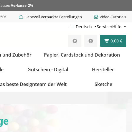
lautet:
Vorkasse_2%
,50€
Liebevoll verpackte Bestellungen
Video-Tutorials
Deutsch
Service/Hilfe
0,00 €
n und Zubehör
Papier, Cardstock und Dekoration
le
Gutschein - Digital
Hersteller
as beste Designteam der Welt
Sketche
ge