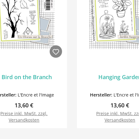
 Bird on the Branch
Hanging Garde
rsteller:
L'Encre et l'Image
Hersteller:
L'Encre et l
Regulärer Preis:
Regulärer P
13,60 €
13,60 €
Preise inkl. MwSt. zzgl.
Preise inkl. MwSt. zz
Versandkosten
Versandkosten
In den Warenkorb
In den Warenk