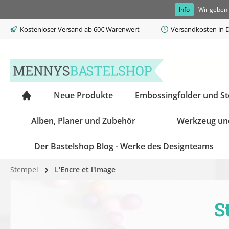
Info
Wir geben 
springen
Zur Hauptnavigation springen
Kostenloser Versand ab 60€ Warenwert
Versandkosten in D
Neue Produkte
Embossingfolder und S
Alben, Planer und Zubehör
Werkzeug un
Der Bastelshop Blog - Werke des Designteams
Stempel
L'Encre et l'Image
S