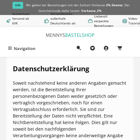
alt springen
Info
Wir geben bei Bestellungen mit der Zahlart Vorkasse
2% Skonto
. Der
Gutscheincode dafür lautet:
Vorkasse_2%
Kostenloser
Versandkosten
Liebevoll
Versand ab
außerhalb
Video-
verpackte
60€
Deutschlands ab
Tutoria
Bestellungen
Warenwert
8,50€
Du hast 0 Produkte auf
Navigation
0,00 €
Datenschutzerklärung
Soweit nachstehend keine anderen Angaben gemacht
werden, ist die Bereitstellung Ihrer
personenbezogenen Daten weder gesetzlich oder
vertraglich vorgeschrieben, noch für einen
Vertragsabschluss erforderlich. Sie sind zur
Bereitstellung der Daten nicht verpflichtet. Eine
Nichtbereitstellung hat keine Folgen. Dies gilt nur
soweit bei den nachfolgenden
Verarbeitungsvorgängen keine anderweitige Angabe