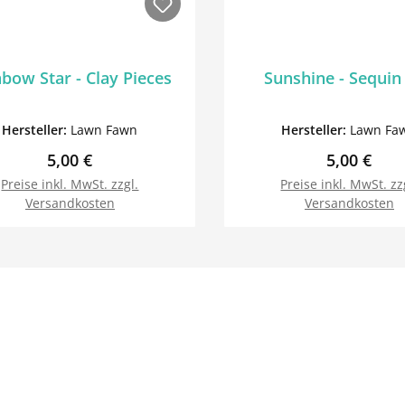
bow Star - Clay Pieces
Sunshine - Sequin
Hersteller:
Lawn Fawn
Hersteller:
Lawn Fa
Regulärer Preis:
Regulärer 
5,00 €
5,00 €
Preise inkl. MwSt. zzgl.
Preise inkl. MwSt. zz
Versandkosten
Versandkosten
In den Warenkorb
In den Warenk