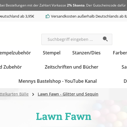
bei Bestellungen mit der Zahlart Vorkasse
2% Skonto
. Der Gutscheincode dafür 
eutschland ab 3,95€
Versandkosten außerhalb Deutschlands ab 8
tempelzubehör
Stempel
Stanzen/Dies
Farbe
d Zubehör
Zeitschriften und Bücher
Sa
Mennys Bastelshop - YouTube Kanal
D
telkarten Bälle
Lawn Fawn - Glitter und Sequin
Lawn Fawn