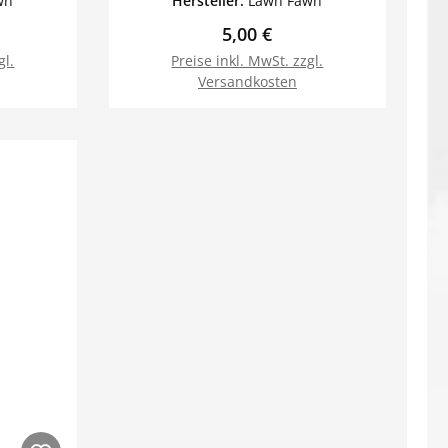
wn
Hersteller:
Lawn Fawn
Preis:
Regulärer Preis:
5,00 €
gl.
Preise inkl. MwSt. zzgl.
Versandkosten
orb
In den Warenkorb