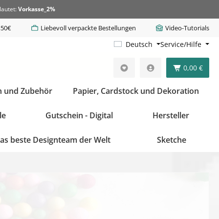
lautet:
Vorkasse_2%
,50€
Liebevoll verpackte Bestellungen
Video-Tutorials
Deutsch
Service/Hilfe
0,00 €
n und Zubehör
Papier, Cardstock und Dekoration
le
Gutschein - Digital
Hersteller
as beste Designteam der Welt
Sketche