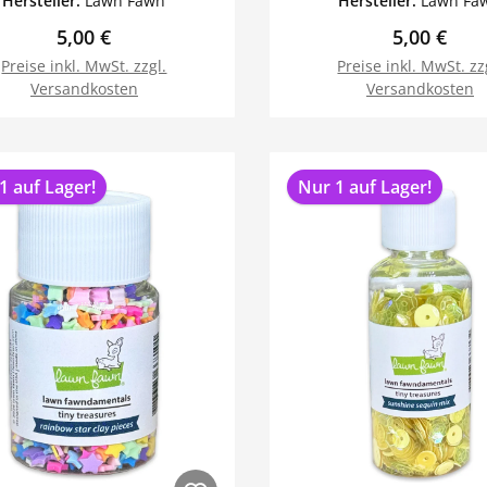
Hersteller:
Lawn Fawn
Hersteller:
Lawn Fa
Regulärer Preis:
Regulärer 
5,00 €
5,00 €
Preise inkl. MwSt. zzgl.
Preise inkl. MwSt. zz
Versandkosten
Versandkosten
In den Warenkorb
In den Warenk
1 auf Lager!
Nur 1 auf Lager!