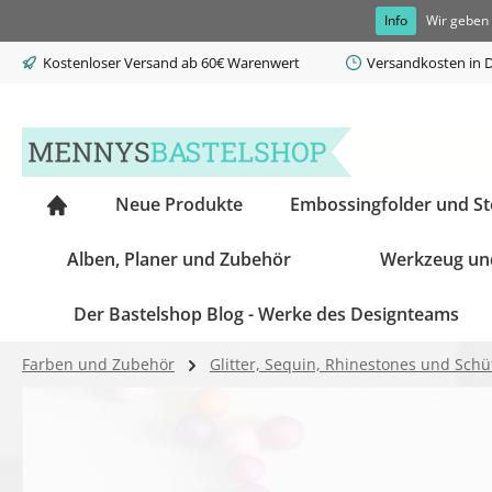
Info
Wir geben 
springen
Zur Hauptnavigation springen
Kostenloser Versand ab 60€ Warenwert
Versandkosten in D
Neue Produkte
Embossingfolder und S
Alben, Planer und Zubehör
Werkzeug un
Der Bastelshop Blog - Werke des Designteams
Farben und Zubehör
Glitter, Sequin, Rhinestones und Schüt