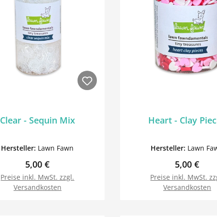
Clear - Sequin Mix
Heart - Clay Pie
Hersteller:
Lawn Fawn
Hersteller:
Lawn Fa
Regulärer Preis:
Regulärer 
5,00 €
5,00 €
Preise inkl. MwSt. zzgl.
Preise inkl. MwSt. zz
Versandkosten
Versandkosten
In den Warenkorb
In den Warenk