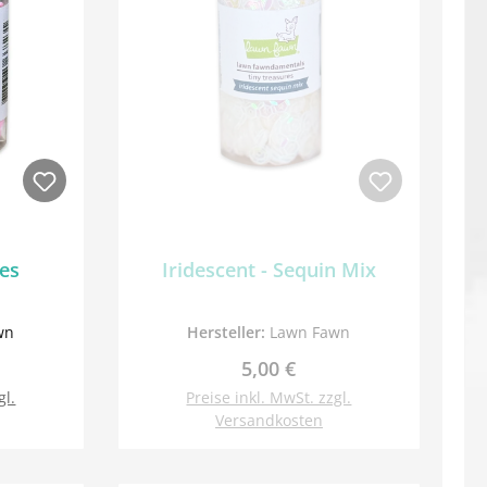
ces
Iridescent - Sequin Mix
wn
Hersteller:
Lawn Fawn
Preis:
Regulärer Preis:
5,00 €
gl.
Preise inkl. MwSt. zzgl.
Versandkosten
orb