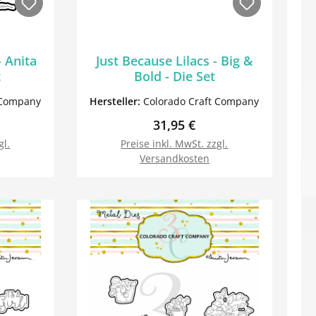
 Anita
Just Because Lilacs - Big &
t
Bold - Die Set
 Company
Hersteller:
Colorado Craft Company
Preis:
Regulärer Preis:
31,95 €
gl.
Preise inkl. MwSt. zzgl.
Versandkosten
orb
In den Warenkorb