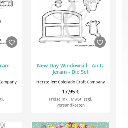
eram -
New Day Windowsill - Anita
Jeram - Die Set
 Company
Hersteller:
Colorado Craft Company
reis:
Regulärer Preis:
17,95 €
gl.
Preise inkl. MwSt. zzgl.
Versandkosten
orb
In den Warenkorb