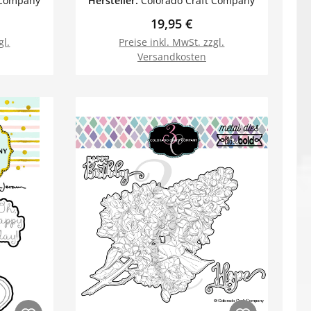
 Company
Hersteller:
Colorado Craft Company
reis:
Regulärer Preis:
19,95 €
gl.
Preise inkl. MwSt. zzgl.
Versandkosten
orb
In den Warenkorb