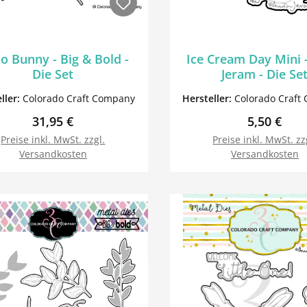
lo Bunny - Big & Bold -
Ice Cream Day Mini -
Die Set
Jeram - Die Se
ller:
Colorado Craft Company
Hersteller:
Colorado Craft
Regulärer Preis:
Regulärer 
31,95 €
5,50 €
Preise inkl. MwSt. zzgl.
Preise inkl. MwSt. zz
Versandkosten
Versandkosten
In den Warenkorb
In den Warenk