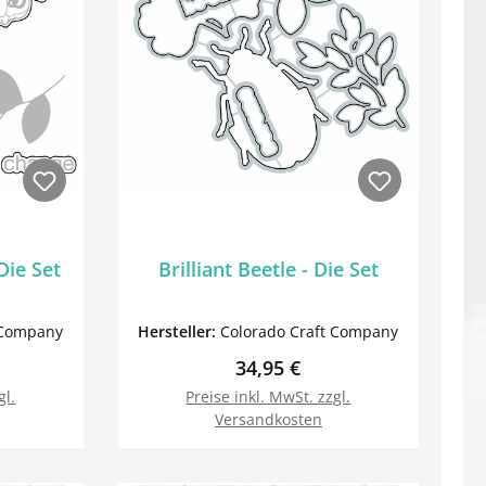
 Die Set
Brilliant Beetle - Die Set
 Company
Hersteller:
Colorado Craft Company
reis:
Regulärer Preis:
34,95 €
gl.
Preise inkl. MwSt. zzgl.
Versandkosten
orb
In den Warenkorb