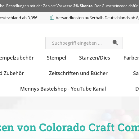
bei Bestellungen mit der Zahlart Vorkasse
2% Skonto
. Der Gutscheincode dafür 
eutschland ab 3,95€
Versandkosten außerhalb Deutschlands ab 8
tempelzubehör
Stempel
Stanzen/Dies
Farbe
d Zubehör
Zeitschriften und Bücher
Sa
Mennys Bastelshop - YouTube Kanal
D
zen von Colorado Craft Co