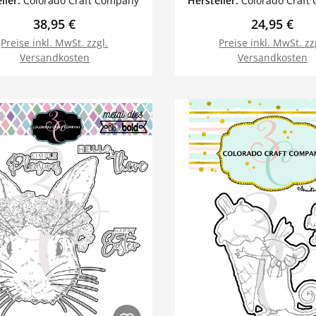
ller:
Colorado Craft Company
Hersteller:
Colorado Craft
Regulärer Preis:
Regulärer P
38,95 €
24,95 €
Preise inkl. MwSt. zzgl.
Preise inkl. MwSt. zz
Versandkosten
Versandkosten
In den Warenkorb
In den Warenk