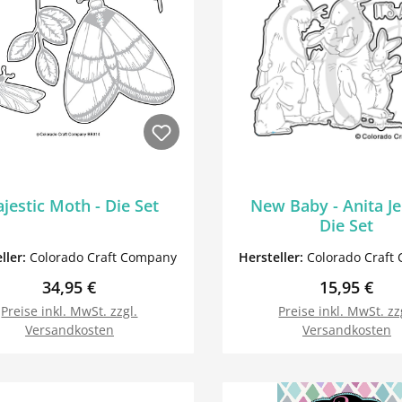
jestic Moth - Die Set
New Baby - Anita J
Die Set
ller:
Colorado Craft Company
Hersteller:
Colorado Craft
Regulärer Preis:
Regulärer P
34,95 €
15,95 €
Preise inkl. MwSt. zzgl.
Preise inkl. MwSt. zz
Versandkosten
Versandkosten
In den Warenkorb
In den Warenk