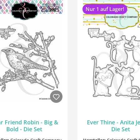
Nur 1 auf Lager!
r Friend Robin - Big &
Ever Thine - Anita J
Bold - Die Set
Die Set