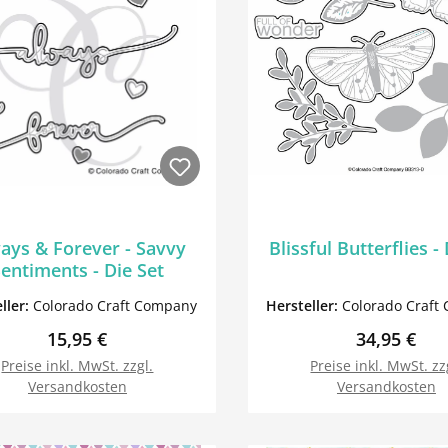
ays & Forever - Savvy
Blissful Butterflies -
entiments - Die Set
ller:
Colorado Craft Company
Hersteller:
Colorado Craft
Regulärer Preis:
Regulärer P
15,95 €
34,95 €
Preise inkl. MwSt. zzgl.
Preise inkl. MwSt. zz
Versandkosten
Versandkosten
In den Warenkorb
In den Warenk