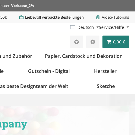
lautet:
Vorkasse_2%
,50€
Liebevoll verpackte Bestellungen
Video-Tutorials
Deutsch
Service/Hilfe
0,00 €
n und Zubehör
Papier, Cardstock und Dekoration
le
Gutschein - Digital
Hersteller
as beste Designteam der Welt
Sketche
mpany