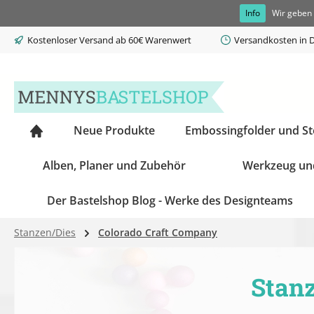
Info
Wir geben 
springen
Zur Hauptnavigation springen
Kostenloser Versand ab 60€ Warenwert
Versandkosten in D
Neue Produkte
Embossingfolder und S
Alben, Planer und Zubehör
Werkzeug un
Der Bastelshop Blog - Werke des Designteams
Stanzen/Dies
Colorado Craft Company
Stan