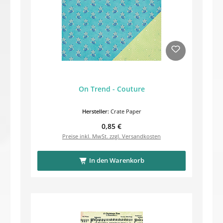
On Trend - Couture
Hersteller:
Crate Paper
Regulärer Preis:
0,85 €
Preise inkl. MwSt. zzgl. Versandkosten
In den Warenkorb