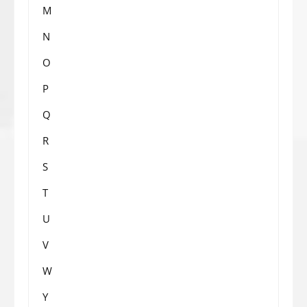
M
N
O
P
Q
R
S
T
U
V
W
Y