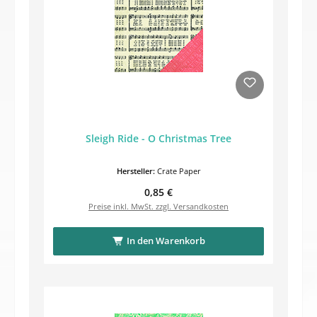
Sleigh Ride - O Christmas Tree
Hersteller:
Crate Paper
Regulärer Preis:
0,85 €
Preise inkl. MwSt. zzgl. Versandkosten
In den Warenkorb