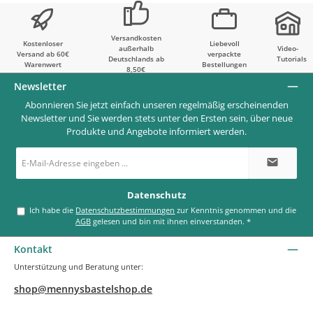
Versandkosten
Kostenloser
Liebevoll
außerhalb
Video-
Versand ab 60€
verpackte
Deutschlands ab
Tutorials
Warenwert
Bestellungen
8,50€
Newsletter
Abonnieren Sie jetzt einfach unseren regelmäßig erscheinenden
Newsletter und Sie werden stets unter den Ersten sein, über neue
Produkte und Angebote informiert werden.
E-
Mail-
Adresse
*
Datenschutz
Ich habe die
Datenschutzbestimmungen
zur Kenntnis genommen und die
AGB
gelesen und bin mit ihnen einverstanden.
*
Kontakt
Unterstützung und Beratung unter:
shop@mennysbastelshop.de