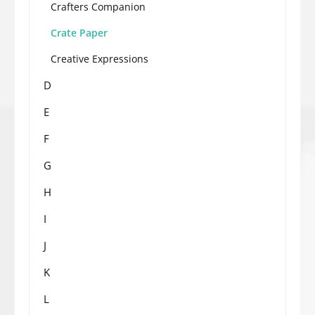
Crafters Companion
Crate Paper
Creative Expressions
D
E
F
G
H
I
J
K
L