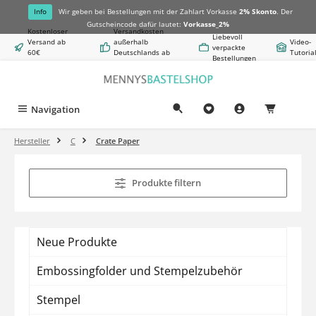
alt springen
Info
Wir geben bei Bestellungen mit der Zahlart Vorkasse
2% Skonto
. Der
Gutscheincode dafür lautet:
Vorkasse_2%
Kostenloser
Versandkosten
Liebevoll
Versand ab
außerhalb
Video-
verpackte
60€
Deutschlands ab
Tutoria
Bestellungen
Warenwert
8,50€
Navigation
0,00 €
Hersteller
C
Crate Paper
Produkte filtern
Neue Produkte
Embossingfolder und Stempelzubehör
Stempel