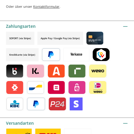
Oder über unser
Kontaktformular
.
Zahlungsarten
SOFORT (via Stripe)
Apple Pay / Google Pay (via Stripe)
Credit card by mollie
Kreditkarte (via Stripe)
Später bezahlen
Vorkasse
TWINT by mollie
Blik by mollie
Klarna by mollie
Alma by mollie
Riverty by mollie
Wero
Satispay by mollie
Bancontact by mollie
Belfius by mollie
eps by mollie
iDEAL by mollie
KBC/CBC Payment Button by mollie
PayPal
Przelewy24 by mollie
Online zahlen
Versandarten