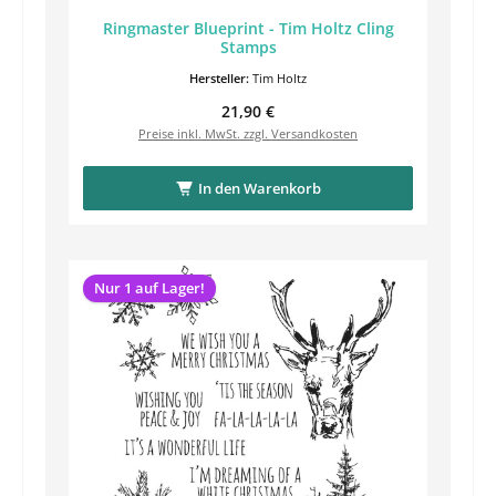
Ringmaster Blueprint - Tim Holtz Cling
Stamps
Hersteller:
Tim Holtz
Regulärer Preis:
21,90 €
Preise inkl. MwSt. zzgl. Versandkosten
In den Warenkorb
Nur 1 auf Lager!