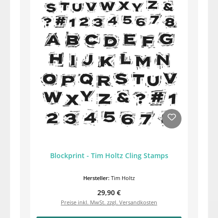
Blockprint - Tim Holtz Cling Stamps
Hersteller:
Tim Holtz
Regulärer Preis:
29,90 €
Preise inkl. MwSt. zzgl. Versandkosten