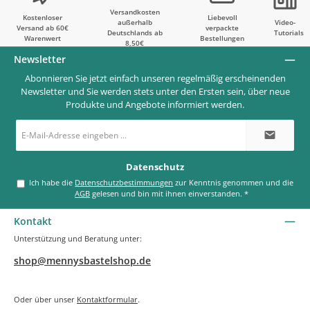
Versandkosten
Kostenloser
Liebevoll
außerhalb
Video-
Versand ab 60€
verpackte
Deutschlands ab
Tutorials
Warenwert
Bestellungen
8,50€
Newsletter
Abonnieren Sie jetzt einfach unseren regelmäßig erscheinenden
Newsletter und Sie werden stets unter den Ersten sein, über neue
Produkte und Angebote informiert werden.
E-
Mail-
Adresse
*
Datenschutz
Ich habe die
Datenschutzbestimmungen
zur Kenntnis genommen und die
AGB
gelesen und bin mit ihnen einverstanden.
*
Kontakt
Unterstützung und Beratung unter:
shop@mennysbastelshop.de
Oder über unser
Kontaktformular
.