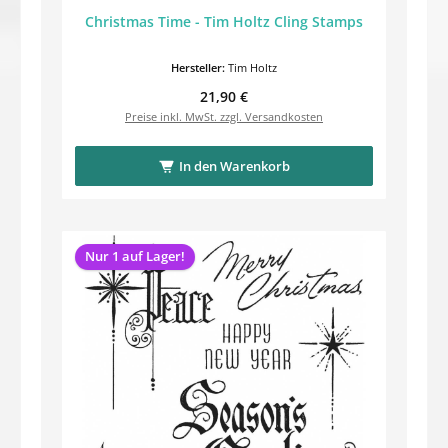
Christmas Time - Tim Holtz Cling Stamps
Hersteller:
Tim Holtz
Regulärer Preis:
21,90 €
Preise inkl. MwSt. zzgl. Versandkosten
In den Warenkorb
Nur 1 auf Lager!