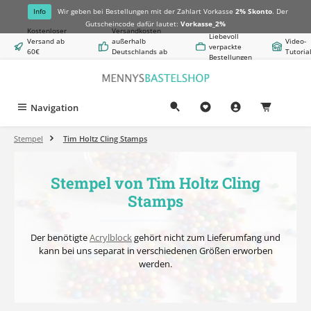
alt springen
Info
Wir geben bei Bestellungen mit der Zahlart Vorkasse
2% Skonto
. Der
Gutscheincode dafür lautet:
Vorkasse_2%
Kostenloser
Versandkosten
Liebevoll
Versand ab
außerhalb
Video-
verpackte
60€
Deutschlands ab
Tutoria
Bestellungen
Warenwert
8,50€
Navigation
0,00 €
Stempel
Tim Holtz Cling Stamps
Stempel von Tim Holtz Cling
Stamps
Der benötigte
Acrylblock
gehört nicht zum Lieferumfang und
kann bei uns separat in verschiedenen Größen erworben
werden.