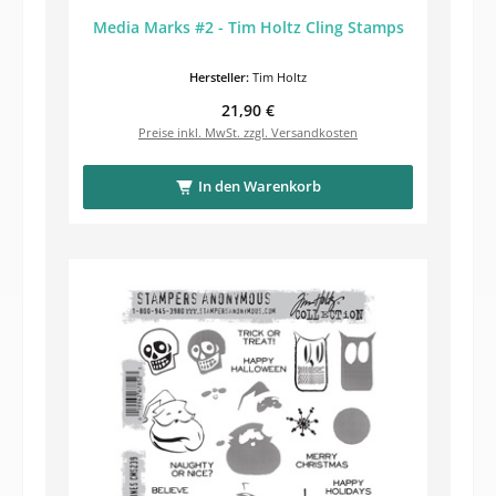
Media Marks #2 - Tim Holtz Cling Stamps
Hersteller:
Tim Holtz
Regulärer Preis:
21,90 €
Preise inkl. MwSt. zzgl. Versandkosten
In den Warenkorb