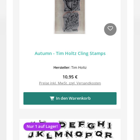
Autumn - Tim Holtz Cling Stamps
Hersteller:
Tim Holtz
Regulärer Preis:
10,95 €
Preise inkl. MwSt. zzgl. Versandkosten
In den Warenkorb
Nur 1 auf Lager!