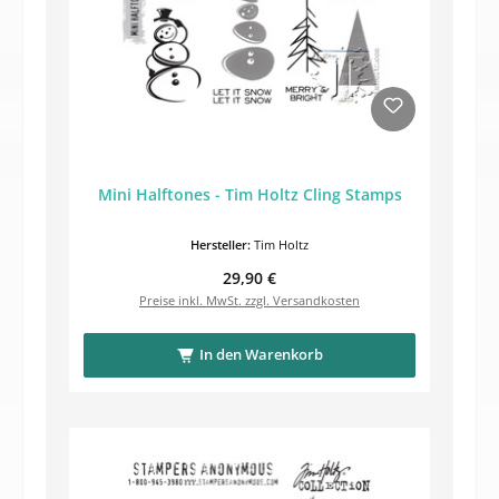
Mini Halftones - Tim Holtz Cling Stamps
Hersteller:
Tim Holtz
Regulärer Preis:
29,90 €
Preise inkl. MwSt. zzgl. Versandkosten
In den Warenkorb