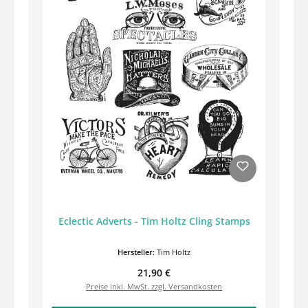
Eclectic Adverts - Tim Holtz Cling Stamps
Hersteller:
Tim Holtz
Regulärer Preis:
21,90 €
Preise inkl. MwSt. zzgl. Versandkosten