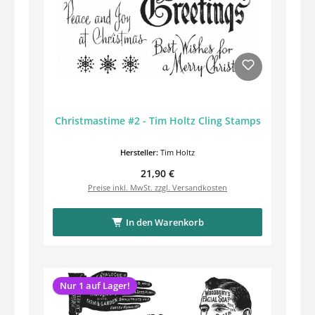
Christmastime #2 - Tim Holtz Cling Stamps
Hersteller:
Tim Holtz
Regulärer Preis:
21,90 €
Preise inkl. MwSt. zzgl. Versandkosten
In den Warenkorb
Nur 1 auf Lager!