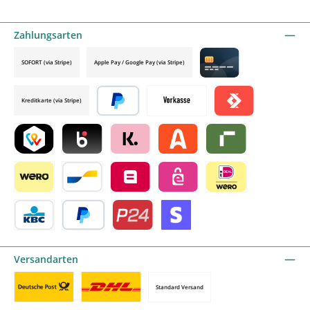
Zahlungsarten
SOFORT (via Stripe)
Apple Pay / Google Pay (via Stripe)
Credit card by mollie
Kreditkarte (via Stripe)
Später bezahlen
Vorkasse
Satispay by mollie
TWINT by mollie
Blik by mollie
Klarna by mollie
Alma by mollie
Riverty by mollie
Wero
Bancontact by mollie
Belfius by mollie
eps by mollie
iDEAL by mollie
KBC/CBC Payment Button by mollie
PayPal
Przelewy24 by mollie
Online zahlen
Versandarten
Standard Versand
Benutzerdefiniertes Bild 1
Benutzerdefiniertes Bild 2