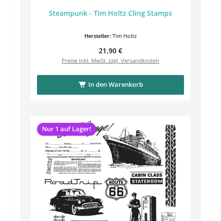
Steampunk - Tim Holtz Cling Stamps
Hersteller:
Tim Holtz
Regulärer Preis:
21,90 €
Preise inkl. MwSt. zzgl. Versandkosten
In den Warenkorb
Nur 1 auf Lager!