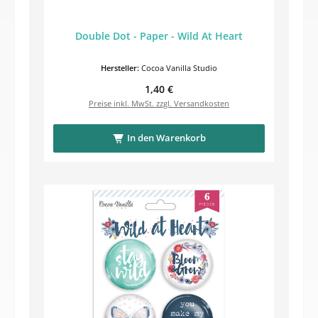
Double Dot - Paper - Wild At Heart
Hersteller:
Cocoa Vanilla Studio
Regulärer Preis:
1,40 €
Preise inkl. MwSt. zzgl. Versandkosten
In den Warenkorb