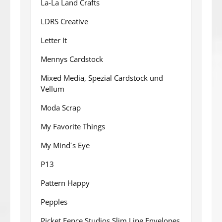
La-La Land Crafts
LDRS Creative
Letter It
Mennys Cardstock
Mixed Media, Spezial Cardstock und
Vellum
Moda Scrap
My Favorite Things
My Mind´s Eye
P13
Pattern Happy
Pepples
Picket Fence Studios Slim Line Envelopes