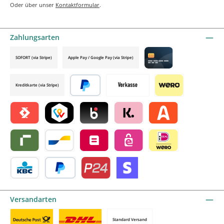
Oder über unser
Kontaktformular
.
Zahlungsarten
SOFORT (via Stripe)
Apple Pay / Google Pay (via Stripe)
Credit card by mollie
Kreditkarte (via Stripe)
Später bezahlen
Vorkasse
Wero
Satispay by mollie
TWINT by mollie
Blik by mollie
Klarna by mollie
Alma by mollie
Riverty by mollie
Bancontact by mollie
Belfius by mollie
eps by mollie
iDEAL by mollie
KBC/CBC Payment Button by mollie
PayPal
Przelewy24 by mollie
Online zahlen
Versandarten
Standard Versand