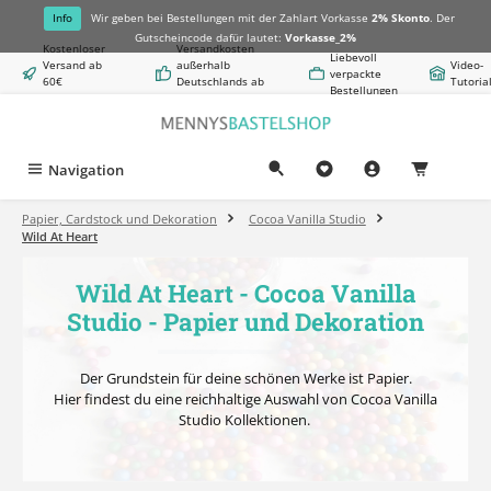
alt springen
Info
Wir geben bei Bestellungen mit der Zahlart Vorkasse
2% Skonto
. Der
Gutscheincode dafür lautet:
Vorkasse_2%
Kostenloser
Versandkosten
Liebevoll
Versand ab
außerhalb
Video-
verpackte
60€
Deutschlands ab
Tutoria
Bestellungen
Warenwert
8,50€
Navigation
0,00 €
Papier, Cardstock und Dekoration
Cocoa Vanilla Studio
Wild At Heart
Wild At Heart - Cocoa Vanilla
Studio - Papier und Dekoration
Der Grundstein für deine schönen Werke ist Papier.
Hier findest du eine reichhaltige Auswahl von Cocoa Vanilla
Studio Kollektionen.