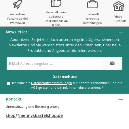
Versandkosten
Kostenloser
Liebevoll
außerhalb
Video-
Versand ab 60€
verpackte
Deutschlands ab
Tutorials
Warenwert
Bestellungen
8,50€
Newsletter
Abonnieren Sie jetzt einfach unseren regelmäßig erscheinenden
Newsletter und Sie werden stets unter den Ersten sein, über neue
Produkte und Angebote informiert werden.
E-
Mail-
Adresse
*
Datenschutz
Ich habe die
Datenschutzbestimmungen
zur Kenntnis genommen und die
AGB
gelesen und bin mit ihnen einverstanden.
*
Kontakt
Unterstützung und Beratung unter:
shop@mennysbastelshop.de