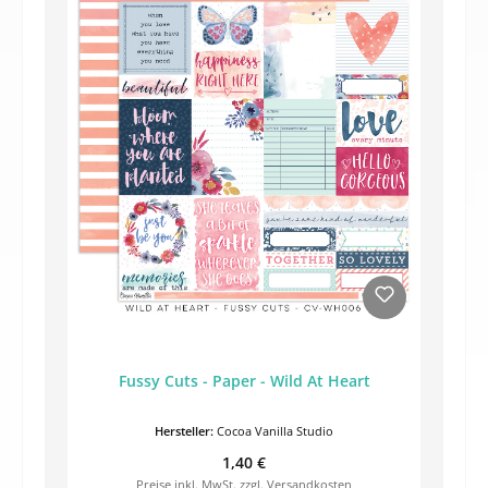
Fussy Cuts - Paper - Wild At Heart
Hersteller:
Cocoa Vanilla Studio
Regulärer Preis:
1,40 €
Preise inkl. MwSt. zzgl. Versandkosten