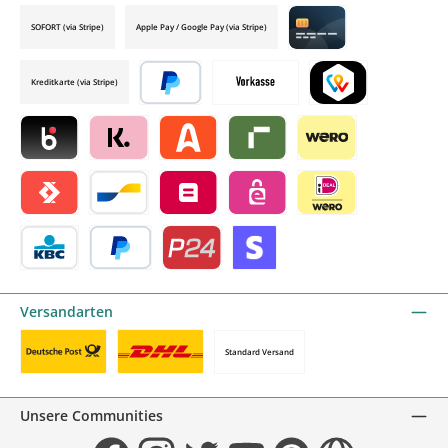
SOFORT (via Stripe)
Apple Pay / Google Pay (via Stripe)
Credit card by mollie
Kreditkarte (via Stripe)
Später bezahlen
Vorkasse
TWINT by mollie
Blik by mollie
Klarna by mollie
Alma by mollie
Riverty by mollie
Wero
Satispay by mollie
Bancontact by mollie
Belfius by mollie
eps by mollie
iDEAL by mollie
KBC/CBC Payment Button by mollie
PayPal
Przelewy24 by mollie
Online zahlen
Versandarten
Standard Versand
Benutzerdefiniertes Bild 1
Benutzerdefiniertes Bild 2
Unsere Communities