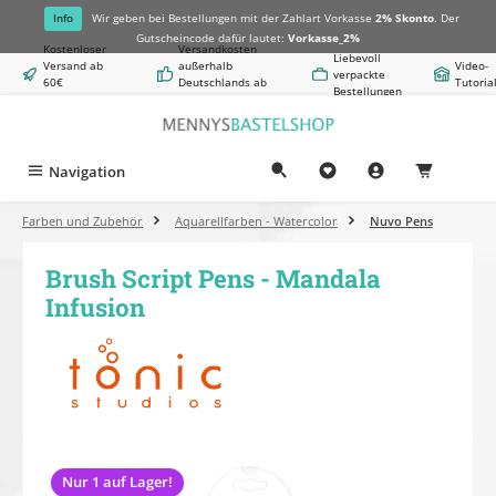
alt springen
Info
Wir geben bei Bestellungen mit der Zahlart Vorkasse
2% Skonto
. Der
Gutscheincode dafür lautet:
Vorkasse_2%
Kostenloser
Versandkosten
Liebevoll
Versand ab
außerhalb
Video-
verpackte
60€
Deutschlands ab
Tutoria
Bestellungen
Warenwert
8,50€
Navigation
0,00 €
Farben und Zubehör
Aquarellfarben - Watercolor
Nuvo Pens
Brush Script Pens - Mandala
Infusion
Bildergalerie überspringen
Nur 1 auf Lager!