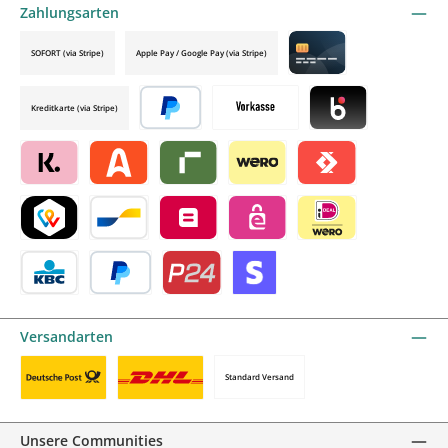
Zahlungsarten
SOFORT (via Stripe)
Apple Pay / Google Pay (via Stripe)
Credit card by mollie
Kreditkarte (via Stripe)
Später bezahlen
Vorkasse
Blik by mollie
Klarna by mollie
Alma by mollie
Riverty by mollie
Wero
Satispay by mollie
TWINT by mollie
Bancontact by mollie
Belfius by mollie
eps by mollie
iDEAL by mollie
KBC/CBC Payment Button by mollie
PayPal
Przelewy24 by mollie
Online zahlen
Versandarten
Standard Versand
Benutzerdefiniertes Bild 1
Benutzerdefiniertes Bild 2
Unsere Communities