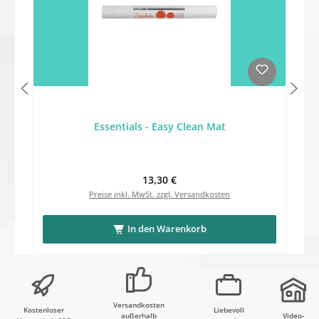
Essentials - Easy Clean Mat
Regulärer Preis:
13,30 €
Preise inkl. MwSt. zzgl. Versandkosten
In den Warenkorb
Versandkosten
Kostenloser
Liebevoll
außerhalb
Video-