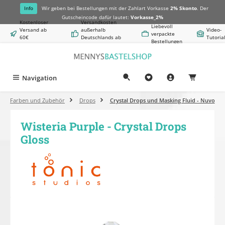
alt springen
Info
Wir geben bei Bestellungen mit der Zahlart Vorkasse
2% Skonto
. Der
Gutscheincode dafür lautet:
Vorkasse_2%
Kostenloser
Versandkosten
Liebevoll
Versand ab
außerhalb
Video-
verpackte
60€
Deutschlands ab
Tutoria
Bestellungen
Warenwert
8,50€
Navigation
0,00 €
Farben und Zubehör
Drops
Crystal Drops und Masking Fluid - Nuvo
Wisteria Purple - Crystal Drops
Gloss
Bildergalerie überspringen