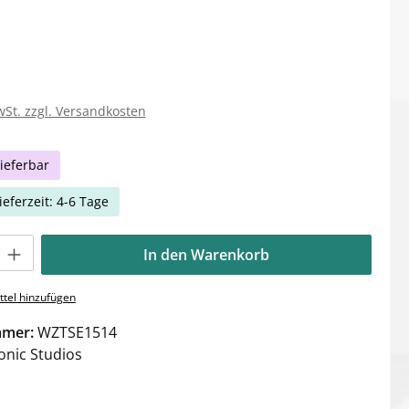
wSt. zzgl. Versandkosten
ieferbar
ieferzeit: 4-6 Tage
Gib den gewünschten Wert ein oder benutze die Schaltflächen um die Anzahl zu e
In den Warenkorb
tel hinzufügen
mmer:
WZTSE1514
onic Studios