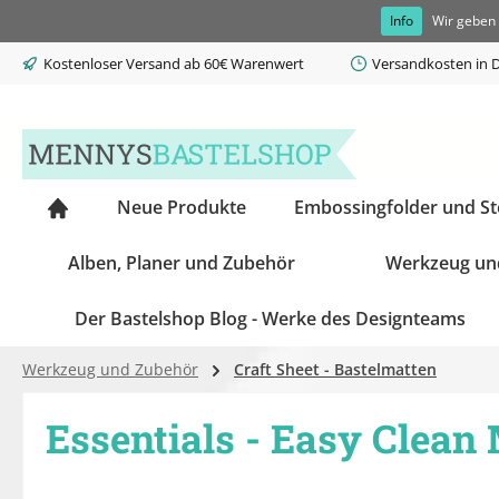
Info
Wir geben 
springen
Zur Hauptnavigation springen
Kostenloser Versand ab 60€ Warenwert
Versandkosten in D
Neue Produkte
Embossingfolder und S
Alben, Planer und Zubehör
Werkzeug un
Der Bastelshop Blog - Werke des Designteams
Werkzeug und Zubehör
Craft Sheet - Bastelmatten
Essentials - Easy Clean