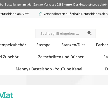
bei Bestellungen mit der Zahlart Vorkasse
2% Skonto
. Der Gutscheincode dafür 
eutschland ab 3,95€
Versandkosten außerhalb Deutschlands ab 8
tempelzubehör
Stempel
Stanzen/Dies
Farbe
d Zubehör
Zeitschriften und Bücher
Sa
Mennys Bastelshop - YouTube Kanal
D
 Mat