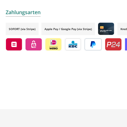
Zahlungsarten
SOFORT (via Stripe)
Apple Pay / Google Pay (via Stripe)
Kred
Credit card by
Belfius by mollie
eps by mollie
iDEAL by mollie
KBC/CBC Payment Button by 
PayPal
Przelewy24
O