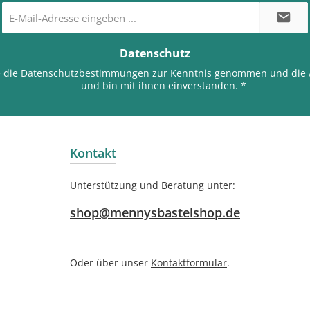
E-
Mail-
Adresse
*
Datenschutz
e die
Datenschutzbestimmungen
zur Kenntnis genommen und die
und bin mit ihnen einverstanden.
*
Kontakt
Unterstützung und Beratung unter:
shop@mennysbastelshop.de
Oder über unser
Kontaktformular
.