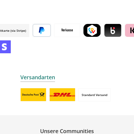
itkarte (via Stripe)
 mollie
Später bezahlen
Vorkasse
TWINT by mollie
Blik by mollie
Klar
mollie
 by mollie
nline zahlen
Versandarten
Standard Versand
Benutzerdefiniertes Bild 1
Benutzerdefiniertes Bild 2
Unsere Communities