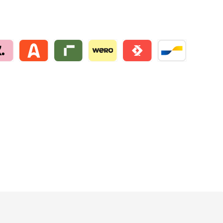
na by mollie
Alma by mollie
Riverty by mollie
Wero
Satispay by mollie
Bancontact by mo