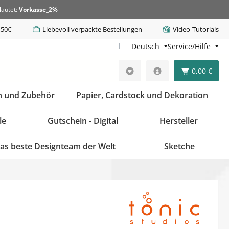
lautet:
Vorkasse_2%
,50€
Liebevoll verpackte Bestellungen
Video-Tutorials
Deutsch
Service/Hilfe
0,00 €
n und Zubehör
Papier, Cardstock und Dekoration
le
Gutschein - Digital
Hersteller
as beste Designteam der Welt
Sketche