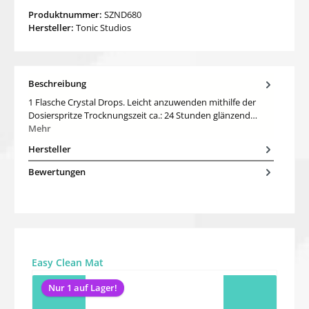
Produktnummer:
SZND680
Hersteller:
Tonic Studios
Beschreibung
1 Flasche Crystal Drops. Leicht anzuwenden mithilfe der
Dosierspritze Trocknungszeit ca.: 24 Stunden glänzend…
Mehr
Hersteller
Bewertungen
Produktgalerie überspringen
Easy Clean Mat
Nur 1 auf Lager!