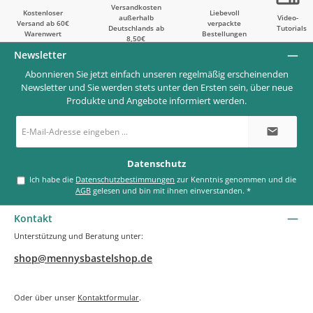
Versandkosten
Kostenloser
Liebevoll
außerhalb
Video-
Versand ab 60€
verpackte
Deutschlands ab
Tutorials
Warenwert
Bestellungen
8,50€
Newsletter
Abonnieren Sie jetzt einfach unseren regelmäßig erscheinenden
Newsletter und Sie werden stets unter den Ersten sein, über neue
Produkte und Angebote informiert werden.
E-
Mail-
Adresse
*
Datenschutz
Ich habe die
Datenschutzbestimmungen
zur Kenntnis genommen und die
AGB
gelesen und bin mit ihnen einverstanden.
*
Kontakt
Unterstützung und Beratung unter:
shop@mennysbastelshop.de
Oder über unser
Kontaktformular
.