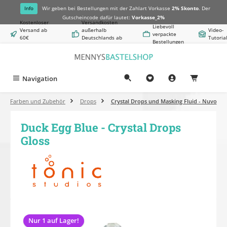
alt springen
Info
Wir geben bei Bestellungen mit der Zahlart Vorkasse
2% Skonto
. Der
Gutscheincode dafür lautet:
Vorkasse_2%
Kostenloser
Versandkosten
Liebevoll
Versand ab
außerhalb
Video-
verpackte
60€
Deutschlands ab
Tutoria
Bestellungen
Warenwert
8,50€
Navigation
0,00 €
Farben und Zubehör
Drops
Crystal Drops und Masking Fluid - Nuvo
Duck Egg Blue - Crystal Drops
Gloss
Bildergalerie überspringen
Nur 1 auf Lager!