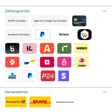
Zahlungsarten
SOFORT (via Stripe)
Apple Pay / Google Pay (via Stripe)
Credit card by mollie
Kreditkarte (via Stripe)
Später bezahlen
Vorkasse
TWINT by mollie
Blik by mollie
Klarna by mollie
Alma by mollie
Riverty by mollie
Wero
Satispay by mollie
Bancontact by mollie
Belfius by mollie
eps by mollie
iDEAL by mollie
KBC/CBC Payment Button by mollie
PayPal
Przelewy24 by mollie
Online zahlen
Versandarten
Standard Versand
Benutzerdefiniertes Bild 1
Benutzerdefiniertes Bild 2