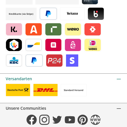
Credit card by mollie
Kreditkarte (via Stripe)
Später bezahlen
Vorkasse
Blik by mollie
Klarna by mollie
Alma by mollie
Riverty by mollie
Wero
Satispay by mollie
TWINT by mollie
Bancontact by mollie
Belfius by mollie
eps by mollie
iDEAL by mollie
KBC/CBC Payment Button by mollie
PayPal
Przelewy24 by mollie
Online zahlen
Versandarten
Standard Versand
Benutzerdefiniertes Bild 1
Benutzerdefiniertes Bild 2
Unsere Communities
Facebook
Instagram
Twitter
YouTube
Pinterest
Website