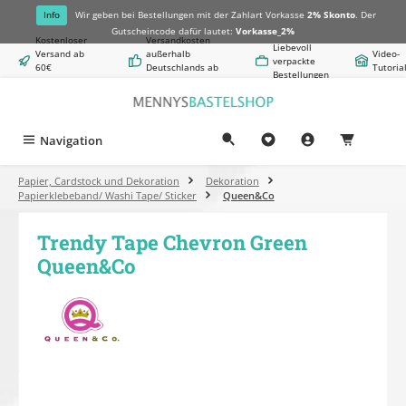
alt springen
Info
Wir geben bei Bestellungen mit der Zahlart Vorkasse
2% Skonto
. Der
Gutscheincode dafür lautet:
Vorkasse_2%
Kostenloser
Versandkosten
Liebevoll
Versand ab
außerhalb
Video-
verpackte
60€
Deutschlands ab
Tutoria
Bestellungen
Warenwert
8,50€
Navigation
0,00 €
Papier, Cardstock und Dekoration
Dekoration
Papierklebeband/ Washi Tape/ Sticker
Queen&Co
Trendy Tape Chevron Green
Queen&Co
Bildergalerie überspringen