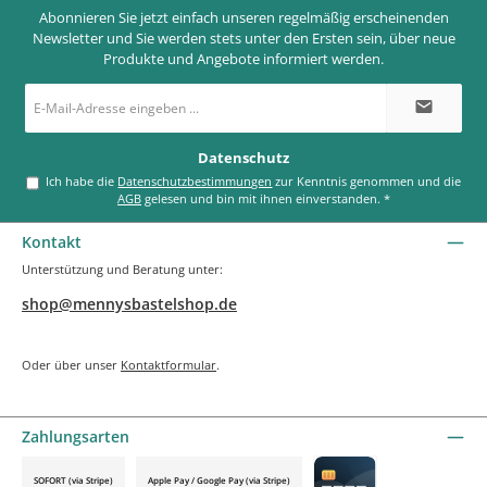
Abonnieren Sie jetzt einfach unseren regelmäßig erscheinenden
Newsletter und Sie werden stets unter den Ersten sein, über neue
Produkte und Angebote informiert werden.
E-
Mail-
Adresse
*
Datenschutz
Ich habe die
Datenschutzbestimmungen
zur Kenntnis genommen und die
AGB
gelesen und bin mit ihnen einverstanden.
*
Kontakt
Unterstützung und Beratung unter:
shop@mennysbastelshop.de
Oder über unser
Kontaktformular
.
Zahlungsarten
SOFORT (via Stripe)
Apple Pay / Google Pay (via Stripe)