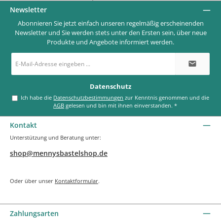
Newsletter
Abonnieren Sie jetzt einfach unseren regelmäßig erscheinenden
Newsletter und Sie werden stets unter den Ersten sein, über neue
Produkte und Angebote informiert werden.
E-
Mail-
Adresse
*
Datenschutz
Ich habe die
Datenschutzbestimmungen
zur Kenntnis genommen und die
AGB
gelesen und bin mit ihnen einverstanden.
*
Kontakt
Unterstützung und Beratung unter:
shop@mennysbastelshop.de
Oder über unser
Kontaktformular
.
Zahlungsarten