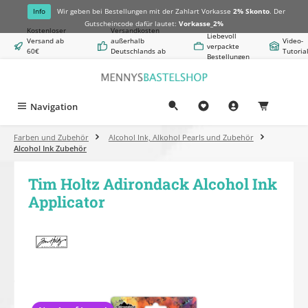
alt springen
Info
Wir geben bei Bestellungen mit der Zahlart Vorkasse
2% Skonto
. Der
Gutscheincode dafür lautet:
Vorkasse_2%
Kostenloser
Versandkosten
Liebevoll
Versand ab
außerhalb
Video-
verpackte
60€
Deutschlands ab
Tutoria
Bestellungen
Warenwert
8,50€
Navigation
0,00 €
Farben und Zubehör
Alcohol Ink, Alkohol Pearls und Zubehör
Alcohol Ink Zubehör
Tim Holtz Adirondack Alcohol Ink
Applicator
Bildergalerie überspringen