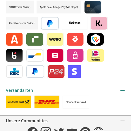
SOFORT (via Stripe)
Apple Pay / Google Pay (via Stripe)
Credit card by mollie
Kreditkarte (via Stripe)
Später bezahlen
Vorkasse
Klarna by mollie
Alma by mollie
Riverty by mollie
Wero
Satispay by mollie
TWINT by mollie
Blik by mollie
Bancontact by mollie
Belfius by mollie
eps by mollie
iDEAL by mollie
KBC/CBC Payment Button by mollie
PayPal
Przelewy24 by mollie
Online zahlen
Versandarten
Standard Versand
Benutzerdefiniertes Bild 1
Benutzerdefiniertes Bild 2
Unsere Communities