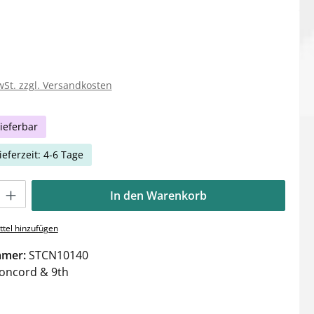
wSt. zzgl. Versandkosten
ieferbar
ieferzeit: 4-6 Tage
Gib den gewünschten Wert ein oder benutze die Schaltflächen um die Anzahl zu e
In den Warenkorb
tel hinzufügen
mmer:
STCN10140
oncord & 9th