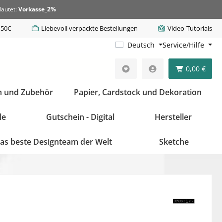
lautet:
Vorkasse_2%
,50€
Liebevoll verpackte Bestellungen
Video-Tutorials
Deutsch
Service/Hilfe
0,00 €
n und Zubehör
Papier, Cardstock und Dekoration
le
Gutschein - Digital
Hersteller
as beste Designteam der Welt
Sketche