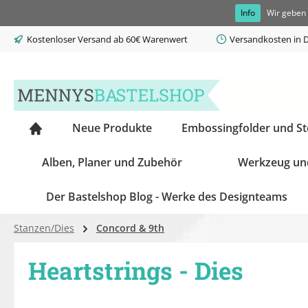
Info
Wir geben 
springen
Zur Hauptnavigation springen
Kostenloser Versand ab 60€ Warenwert
Versandkosten in D
Neue Produkte
Embossingfolder und S
Alben, Planer und Zubehör
Werkzeug un
Der Bastelshop Blog - Werke des Designteams
Stanzen/Dies
Concord & 9th
Heartstrings - Dies