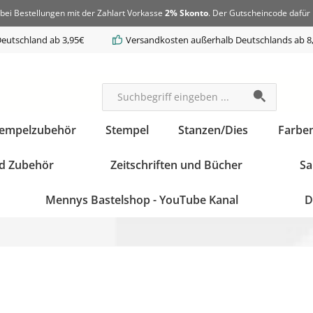
bei Bestellungen mit der Zahlart Vorkasse
2% Skonto
. Der Gutscheincode dafür 
eutschland ab 3,95€
Versandkosten außerhalb Deutschlands ab 8
tempelzubehör
Stempel
Stanzen/Dies
Farbe
d Zubehör
Zeitschriften und Bücher
Sa
Mennys Bastelshop - YouTube Kanal
D