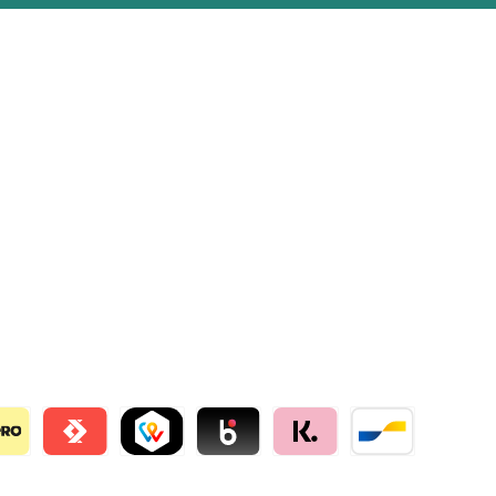
llie
o
Satispay by mollie
TWINT by mollie
Blik by mollie
Klarna by mollie
Bancontact by mo