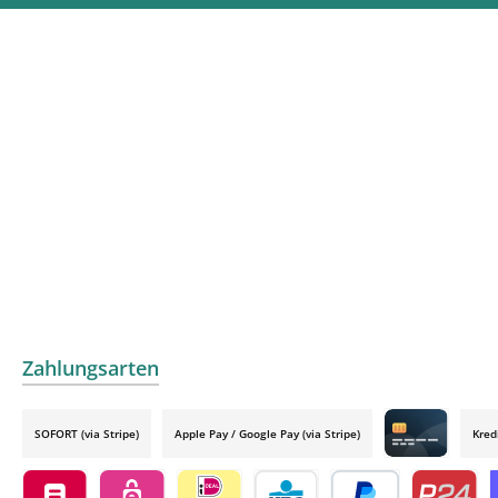
Zahlungsarten
SOFORT (via Stripe)
Apple Pay / Google Pay (via Stripe)
Kred
Credit card by