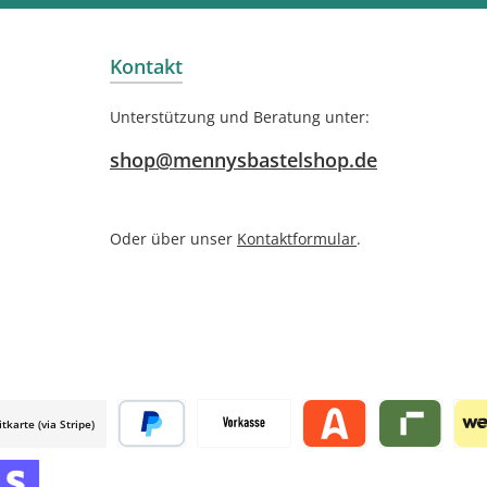
Kontakt
Unterstützung und Beratung unter:
shop@mennysbastelshop.de
Oder über unser
Kontaktformular
.
itkarte (via Stripe)
 mollie
Später bezahlen
Vorkasse
Alma by mollie
Riverty by mo
Wer