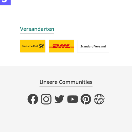
mollie
 by mollie
nline zahlen
Versandarten
Standard Versand
Benutzerdefiniertes Bild 1
Benutzerdefiniertes Bild 2
Unsere Communities
Facebook
Instagram
Twitter
YouTube
Pinterest
Website