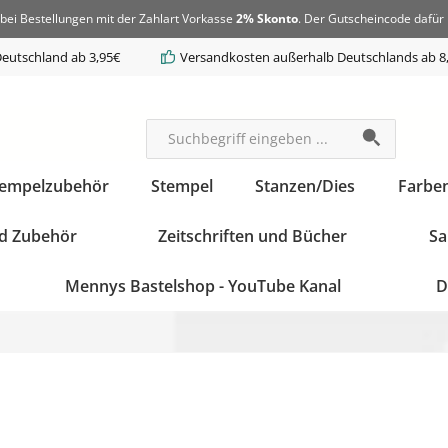
bei Bestellungen mit der Zahlart Vorkasse
2% Skonto
. Der Gutscheincode dafür 
eutschland ab 3,95€
Versandkosten außerhalb Deutschlands ab 8
tempelzubehör
Stempel
Stanzen/Dies
Farbe
d Zubehör
Zeitschriften und Bücher
Sa
Mennys Bastelshop - YouTube Kanal
D