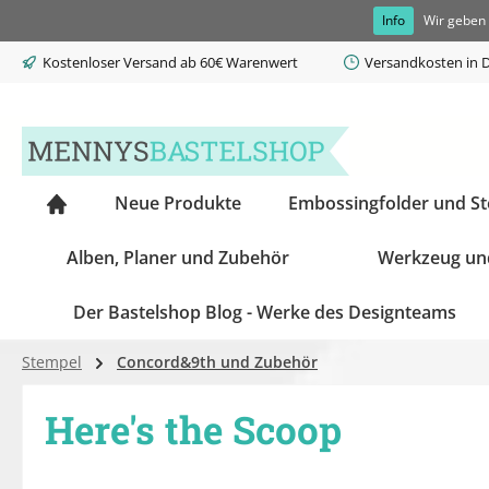
Info
Wir geben 
springen
Zur Hauptnavigation springen
Kostenloser Versand ab 60€ Warenwert
Versandkosten in D
Neue Produkte
Embossingfolder und S
Alben, Planer und Zubehör
Werkzeug un
Der Bastelshop Blog - Werke des Designteams
Stempel
Concord&9th und Zubehör
Here's the Scoop