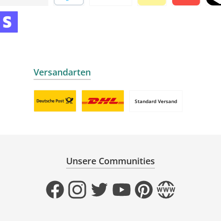
 mollie
Später bezahlen
Vorkasse
Wero
Satispay by m
TWI
mollie
 by mollie
nline zahlen
Versandarten
Standard Versand
Benutzerdefiniertes Bild 1
Benutzerdefiniertes Bild 2
Unsere Communities
Facebook
Instagram
Twitter
YouTube
Pinterest
Website