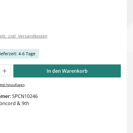
wSt. zzgl. Versandkosten
ieferzeit: 4-6 Tage
Gib den gewünschten Wert ein oder benutze die Schaltflächen um die Anzahl zu e
In den Warenkorb
tel hinzufügen
mmer:
SPCN10246
oncord & 9th