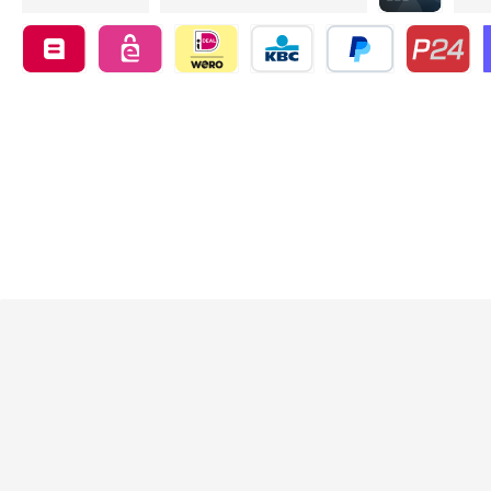
Credit card by
Belfius by mollie
eps by mollie
iDEAL by mollie
KBC/CBC Payment Button by 
PayPal
Przelewy24
O