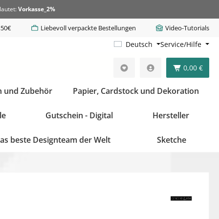
lautet:
Vorkasse_2%
,50€
Liebevoll verpackte Bestellungen
Video-Tutorials
Deutsch
Service/Hilfe
0,00 €
n und Zubehör
Papier, Cardstock und Dekoration
le
Gutschein - Digital
Hersteller
as beste Designteam der Welt
Sketche