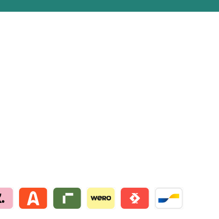
na by mollie
Alma by mollie
Riverty by mollie
Wero
Satispay by mollie
Bancontact by mo