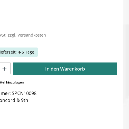
wSt. zzgl. Versandkosten
ieferzeit: 4-6 Tage
Gib den gewünschten Wert ein oder benutze die Schaltflächen um die Anzahl zu e
In den Warenkorb
tel hinzufügen
mmer:
SPCN10098
oncord & 9th