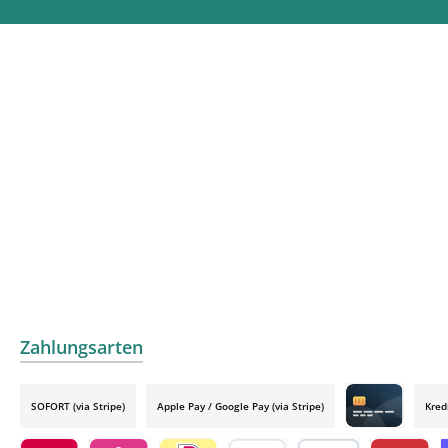
Zahlungsarten
SOFORT (via Stripe)
Apple Pay / Google Pay (via Stripe)
Kred
Credit card by