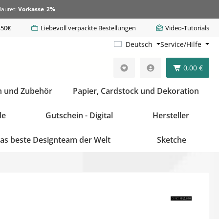
lautet:
Vorkasse_2%
,50€
Liebevoll verpackte Bestellungen
Video-Tutorials
Deutsch
Service/Hilfe
0,00 €
n und Zubehör
Papier, Cardstock und Dekoration
le
Gutschein - Digital
Hersteller
as beste Designteam der Welt
Sketche