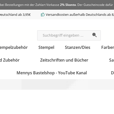
bei Bestellungen mit der Zahlart Vorkasse
2% Skonto
. Der Gutscheincode dafür 
eutschland ab 3,95€
Versandkosten außerhalb Deutschlands ab 8
tempelzubehör
Stempel
Stanzen/Dies
Farbe
d Zubehör
Zeitschriften und Bücher
Sa
Mennys Bastelshop - YouTube Kanal
D