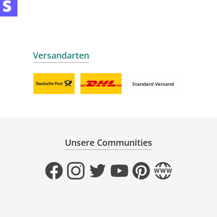
mollie
 by mollie
nline zahlen
Versandarten
Standard Versand
Benutzerdefiniertes Bild 1
Benutzerdefiniertes Bild 2
Unsere Communities
Facebook
Instagram
Twitter
YouTube
Pinterest
Website