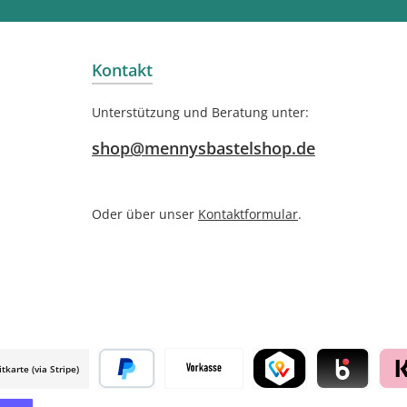
Kontakt
Unterstützung und Beratung unter:
shop@mennysbastelshop.de
Oder über unser
Kontaktformular
.
itkarte (via Stripe)
 mollie
Später bezahlen
Vorkasse
TWINT by mollie
Blik by mollie
Klar