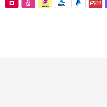
Belfius by mollie
eps by mollie
iDEAL by mollie
KBC/CBC Payment Button by 
PayPal
Przelewy24
O