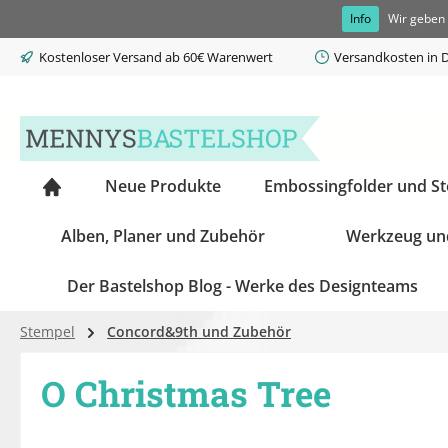
Info
Wir geben 
springen
Zur Hauptnavigation springen
Kostenloser Versand ab 60€ Warenwert
Versandkosten in D
Neue Produkte
Embossingfolder und S
Alben, Planer und Zubehör
Werkzeug un
Der Bastelshop Blog - Werke des Designteams
Stempel
Concord&9th und Zubehör
O Christmas Tree