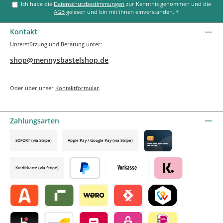
Ich habe die
Datenschutzbestimmungen
zur Kenntnis genommen und die
AGB
gelesen und bin mit ihnen einverstanden.
*
Kontakt
Unterstützung und Beratung unter:
shop@mennysbastelshop.de
Oder über unser
Kontaktformular
.
Zahlungsarten
SOFORT (via Stripe)
Apple Pay / Google Pay (via Stripe)
Credit card by mollie
Kreditkarte (via Stripe)
Später bezahlen
Vorkasse
Klarna by mollie
Alma by mollie
Riverty by mollie
Wero
Satispay by mollie
TWINT by mollie