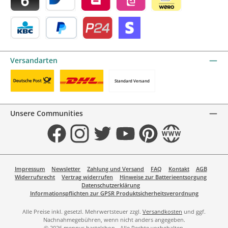
Blik by mollie
Bancontact by mollie
Belfius by mollie
eps by mollie
iDEAL by mollie
KBC/CBC Payment Button by mollie
PayPal
Przelewy24 by mollie
Online zahlen
Versandarten
Standard Versand
Benutzerdefiniertes Bild 1
Benutzerdefiniertes Bild 2
Unsere Communities
Facebook
Instagram
Twitter
YouTube
Pinterest
Website
Impressum
Newsletter
Zahlung und Versand
FAQ
Kontakt
AGB
Widerrufsrecht
Vertrag widerrufen
Hinweise zur Batterieentsorgung
Datenschutzerklärung
Informationspflichten zur GPSR Produktsicherheitsverordnung
Alle Preise inkl. gesetzl. Mehrwertsteuer zzgl.
Versandkosten
und ggf.
Nachnahmegebühren, wenn nicht anders angegeben.
© 2026 mennys bastelshop - Alle Rechte vorbehalten.