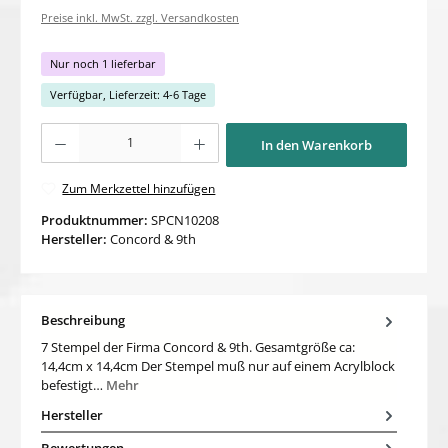
Preise inkl. MwSt. zzgl. Versandkosten
Nur noch 1 lieferbar
Verfügbar, Lieferzeit: 4-6 Tage
Produkt Anzahl: Gib den gewünschten Wert ein oder benutze die Schaltflächen um di
In den Warenkorb
Zum Merkzettel hinzufügen
Produktnummer:
SPCN10208
Hersteller:
Concord & 9th
Beschreibung
7 Stempel der Firma Concord & 9th. Gesamtgröße ca:
14,4cm x 14,4cm Der Stempel muß nur auf einem Acrylblock
befestigt…
Mehr
Hersteller
Bewertungen