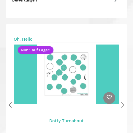
Produktgalerie überspringen
Oh, Hello
Nur 1 auf Lager!
Dotty Turnabout