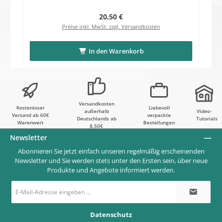
Regulärer Preis:
20,50 €
Preise inkl. MwSt. zzgl. Versandkosten
In den Warenkorb
Versandkosten
Kostenloser
Liebevoll
außerhalb
Video-
Versand ab 60€
verpackte
Deutschlands ab
Tutorials
Warenwert
Bestellungen
8,50€
Newsletter
Abonnieren Sie jetzt einfach unseren regelmäßig erscheinenden
Newsletter und Sie werden stets unter den Ersten sein, über neue
Produkte und Angebote informiert werden.
E-
Mail-
Adresse
*
Datenschutz