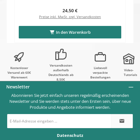
Regulärer Preis:
24,50 €
Preise inkl. MwSt. zzgl. Versandkosten
In den Warenkorb
Versandkosten
Kostenloser
Liebevoll
außerhalb
Video-
Versand ab 60€
verpackte
Deutschlands ab
Tutorials
Warenwert
Bestellungen
8,50€
Newsletter
Abonnieren Sie jetzt einfach unseren regelmäßig erscheinenden
Newsletter und Sie werden stets unter den Ersten sein, über neue
Produkte und Angebote informiert werden.
E-
Mail-
Adresse
*
Datenschutz