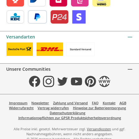
Satispay by mollie
Bancontact by mollie
Belfius by mollie
eps by mollie
iDEAL by mollie
KBC/CBC Payment Button by mollie
PayPal
Przelewy24 by mollie
Online zahlen
Versandarten
Standard Versand
Benutzerdefiniertes Bild 1
Benutzerdefiniertes Bild 2
Unsere Communities
Facebook
Instagram
Twitter
YouTube
Pinterest
Website
Impressum
Newsletter
Zahlung und Versand
FAQ
Kontakt
AGB
Widerrufsrecht
Vertrag widerrufen
Hinweise zur Batterieentsorgung
Datenschutzerklärung
Informationspflichten zur GPSR Produktsicherheitsverordnung
Alle Preise inkl. gesetzl. Mehrwertsteuer zzgl.
Versandkosten
und ggf.
Nachnahmegebühren, wenn nicht anders angegeben.
© 2026 mennys bastelshop - Alle Rechte vorbehalten.