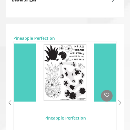
Produktgalerie überspringen
Pineapple Perfection
Pineapple Perfection