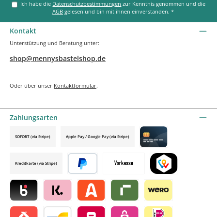
Ich habe die
Datenschutzbestimmungen
zur Kenntnis genommen und die
AGB
gelesen und bin mit ihnen einverstanden.
*
Kontakt
Unterstützung und Beratung unter:
shop@mennysbastelshop.de
Oder über unser
Kontaktformular
.
Zahlungsarten
SOFORT (via Stripe)
Apple Pay / Google Pay (via Stripe)
Credit card by mollie
Kreditkarte (via Stripe)
Später bezahlen
Vorkasse
TWINT by mollie
Blik by mollie
Klarna by mollie
Alma by mollie
Riverty by mollie
Wero