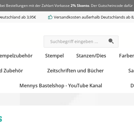
bei Bestellungen mit der Zahlart Vorkasse
2% Skonto
. Der Gutscheincode dafür 
eutschland ab 3,95€
Versandkosten außerhalb Deutschlands ab 8
tempelzubehör
Stempel
Stanzen/Dies
Farbe
d Zubehör
Zeitschriften und Bücher
Sa
Mennys Bastelshop - YouTube Kanal
D
s