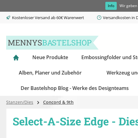
Info
Wir geben 
springen
Zur Hauptnavigation springen
Kostenloser Versand ab 60€ Warenwert
Versandkosten in D
Neue Produkte
Embossingfolder und S
Alben, Planer und Zubehör
Werkzeug un
Der Bastelshop Blog - Werke des Designteams
Stanzen/Dies
Concord & 9th
Select-A-Size Edge - Die