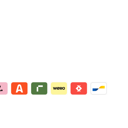
na by mollie
Alma by mollie
Riverty by mollie
Wero
Satispay by mollie
Bancontact by mo