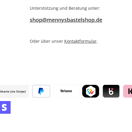
Unterstützung und Beratung unter:
shop@mennysbastelshop.de
Oder über unser
Kontaktformular
.
itkarte (via Stripe)
 mollie
Später bezahlen
Vorkasse
TWINT by mollie
Blik by mollie
Klar
mollie
 by mollie
nline zahlen