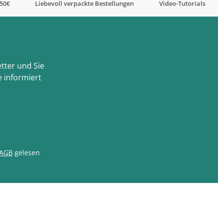
,50€
Liebevoll verpackte Bestellungen
Video-Tutorials
tter und Sie
 informiert
AGB
gelesen