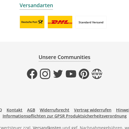
Versandarten
Standard Versand
Benutzerdefiniertes Bild 1
Benutzerdefiniertes Bild 2
Unsere Communities
Facebook
Instagram
Twitter
YouTube
Pinterest
Website
Q
Kontakt
AGB
Widerrufsrecht
Vertrag widerrufen
Hinwei
Informationspflichten zur GPSR Produktsicherheitsverordnung
hrwertsteuer zzgl.
Versandkosten
und ggf. Nachnahmegebühren, we