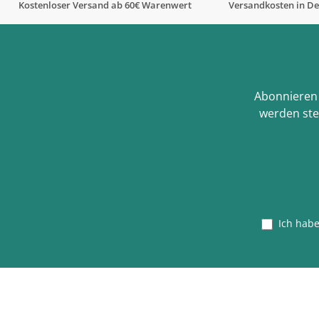
Kostenloser Versand ab 60€ Warenwert
Versandkosten in De
Abonnieren 
werden ste
Ich hab