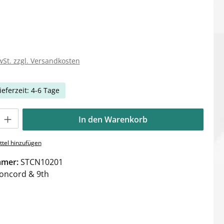
wSt. zzgl. Versandkosten
ieferzeit: 4-6 Tage
Gib den gewünschten Wert ein oder benutze die Schaltflächen um die Anzahl zu e
In den Warenkorb
tel hinzufügen
mmer:
STCN10201
oncord & 9th