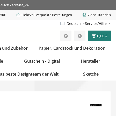
lautet:
Vorkasse_2%
,50€
Liebevoll verpackte Bestellungen
Video-Tutorials
Deutsch
Service/Hilfe
0,00 €
n und Zubehör
Papier, Cardstock und Dekoration
le
Gutschein - Digital
Hersteller
as beste Designteam der Welt
Sketche