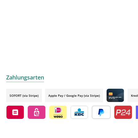
Zahlungsarten
SOFORT (via Stripe)
Apple Pay / Google Pay (via Stripe)
Kred
Credit card by
Belfius by mollie
eps by mollie
iDEAL by mollie
KBC/CBC Payment Button by 
PayPal
Przelewy24
O