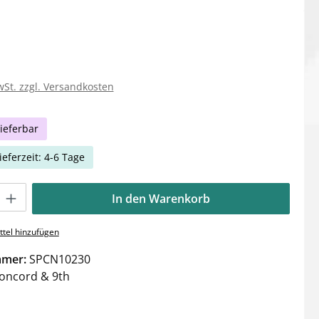
wSt. zzgl. Versandkosten
ieferbar
ieferzeit: 4-6 Tage
Gib den gewünschten Wert ein oder benutze die Schaltflächen um die Anzahl zu e
In den Warenkorb
tel hinzufügen
mmer:
SPCN10230
oncord & 9th