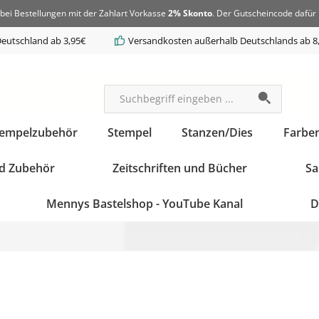
bei Bestellungen mit der Zahlart Vorkasse
2% Skonto
. Der Gutscheincode dafür 
eutschland ab 3,95€
Versandkosten außerhalb Deutschlands ab 8
tempelzubehör
Stempel
Stanzen/Dies
Farbe
d Zubehör
Zeitschriften und Bücher
Sa
Mennys Bastelshop - YouTube Kanal
D