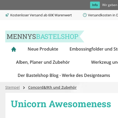
Info
Wir geben 
springen
Zur Hauptnavigation springen
Kostenloser Versand ab 60€ Warenwert
Versandkosten in D
Neue Produkte
Embossingfolder und S
Alben, Planer und Zubehör
Werkzeug un
Der Bastelshop Blog - Werke des Designteams
Stempel
Concord&9th und Zubehör
Unicorn Awesomeness