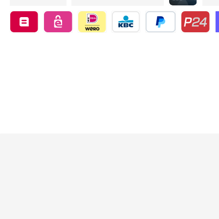
Credit card by
Belfius by mollie
eps by mollie
iDEAL by mollie
KBC/CBC Payment Button by 
PayPal
Przelewy24
O