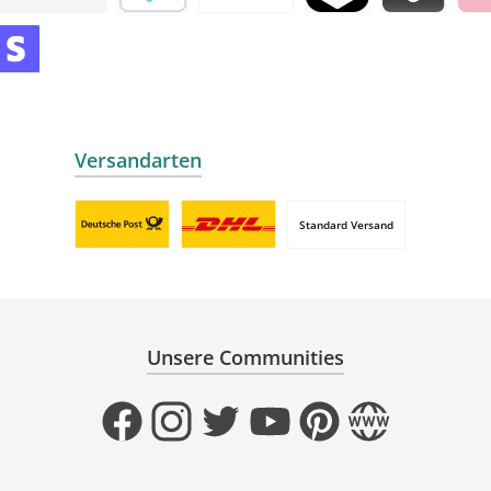
 mollie
Später bezahlen
Vorkasse
TWINT by mollie
Blik by mollie
Klar
mollie
 by mollie
nline zahlen
Versandarten
Standard Versand
Benutzerdefiniertes Bild 1
Benutzerdefiniertes Bild 2
Unsere Communities
Facebook
Instagram
Twitter
YouTube
Pinterest
Website