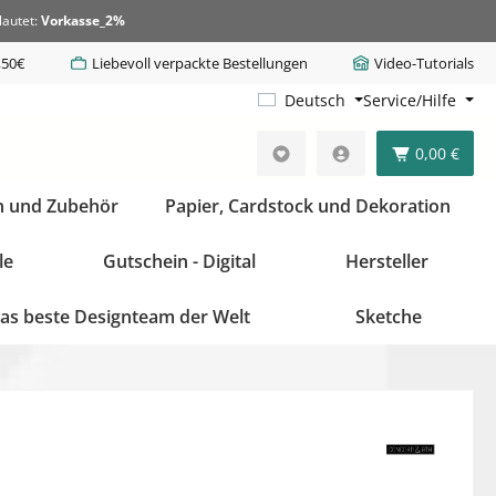
lautet:
Vorkasse_2%
,50€
Liebevoll verpackte Bestellungen
Video-Tutorials
Deutsch
Service/Hilfe
0,00 €
n und Zubehör
Papier, Cardstock und Dekoration
le
Gutschein - Digital
Hersteller
as beste Designteam der Welt
Sketche