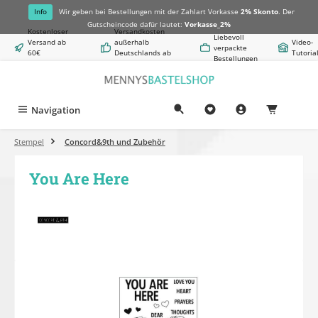
alt springen
Info
Wir geben bei Bestellungen mit der Zahlart Vorkasse
2% Skonto
. Der
Gutscheincode dafür lautet:
Vorkasse_2%
Kostenloser
Versandkosten
Liebevoll
Versand ab
außerhalb
Video-
verpackte
60€
Deutschlands ab
Tutoria
Bestellungen
Warenwert
8,50€
Navigation
0,00 €
Stempel
Concord&9th und Zubehör
You Are Here
Bildergalerie überspringen