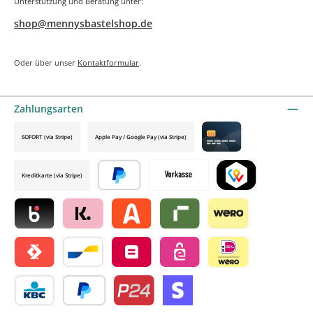
Unterstützung und Beratung unter:
shop@mennysbastelshop.de
Oder über unser
Kontaktformular
.
Zahlungsarten
SOFORT (via Stripe)
Apple Pay / Google Pay (via Stripe)
Credit card by mollie
Kreditkarte (via Stripe)
Später bezahlen
Vorkasse
TWINT by mollie
Blik by mollie
Klarna by mollie
Alma by mollie
Riverty by mollie
Wero
Satispay by mollie
Bancontact by mollie
Belfius by mollie
eps by mollie
iDEAL by mollie
KBC/CBC Payment Button by mollie
PayPal
Przelewy24 by mollie
Online zahlen