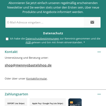
Abonnieren Sie jetzt einfach unseren regelmäßig erscheinenden
Newsletter und Sie werden stets unter den Ersten sein, über neue
Produkte und Angebote informiert werden.
E-
Mail-
Adresse
*
Datenschutz
Ich habe die
Datenschutzbestimmungen
zur Kenntnis genommen und die
AGB
gelesen und bin mit ihnen einverstanden.
*
Kontakt
Unterstützung und Beratung unter:
shop@mennysbastelshop.de
Oder über unser
Kontaktformular
.
Zahlungsarten
SOFORT (via Stripe)
Apple Pay / Google Pay (via Stripe)