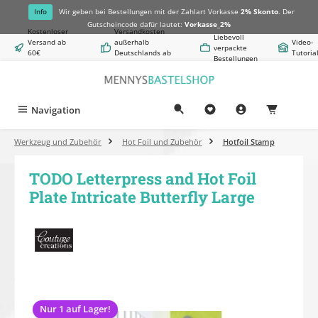
alt springen
Info
Wir geben bei Bestellungen mit der Zahlart Vorkasse
2% Skonto
. Der
Gutscheincode dafür lautet:
Vorkasse_2%
Kostenloser
Versandkosten
Liebevoll
Versand ab
außerhalb
Video-
verpackte
60€
Deutschlands ab
Tutoria
Bestellungen
Warenwert
8,50€
Navigation
0,00 €
Werkzeug und Zubehör
Hot Foil und Zubehör
Hotfoil Stamp
TODO Letterpress and Hot Foil
Plate Intricate Butterfly Large
Bildergalerie überspringen
Nur 1 auf Lager!