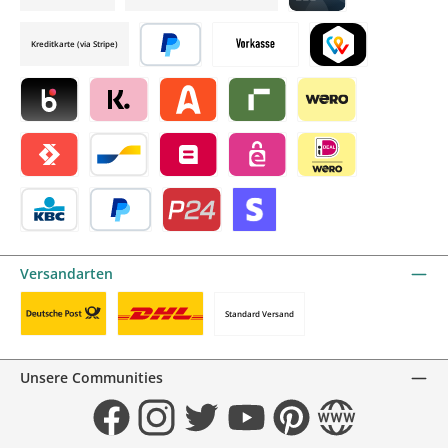
Credit card by mollie
Kreditkarte (via Stripe)
Später bezahlen
Vorkasse
TWINT by mollie
Blik by mollie
Klarna by mollie
Alma by mollie
Riverty by mollie
Wero
Satispay by mollie
Bancontact by mollie
Belfius by mollie
eps by mollie
iDEAL by mollie
KBC/CBC Payment Button by mollie
PayPal
Przelewy24 by mollie
Online zahlen
Versandarten
Standard Versand
Benutzerdefiniertes Bild 1
Benutzerdefiniertes Bild 2
Unsere Communities
Facebook
Instagram
Twitter
YouTube
Pinterest
Website