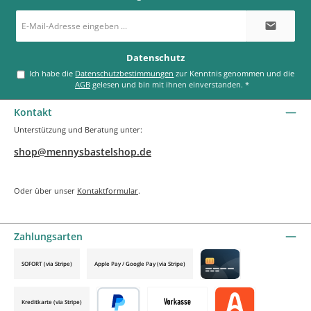
E-
Mail-
Adresse
*
Datenschutz
Ich habe die
Datenschutzbestimmungen
zur Kenntnis genommen und die
AGB
gelesen und bin mit ihnen einverstanden.
*
Kontakt
Unterstützung und Beratung unter:
shop@mennysbastelshop.de
Oder über unser
Kontaktformular
.
Zahlungsarten
SOFORT (via Stripe)
Apple Pay / Google Pay (via Stripe)
Credit card by mollie
Kreditkarte (via Stripe)