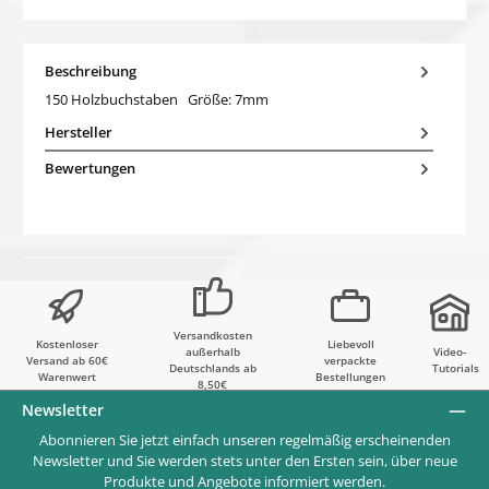
Beschreibung
150 Holzbuchstaben Größe: 7mm
Hersteller
Bewertungen
Versandkosten
Kostenloser
Liebevoll
außerhalb
Video-
Versand ab 60€
verpackte
Deutschlands ab
Tutorials
Warenwert
Bestellungen
8,50€
Newsletter
Abonnieren Sie jetzt einfach unseren regelmäßig erscheinenden
Newsletter und Sie werden stets unter den Ersten sein, über neue
Produkte und Angebote informiert werden.