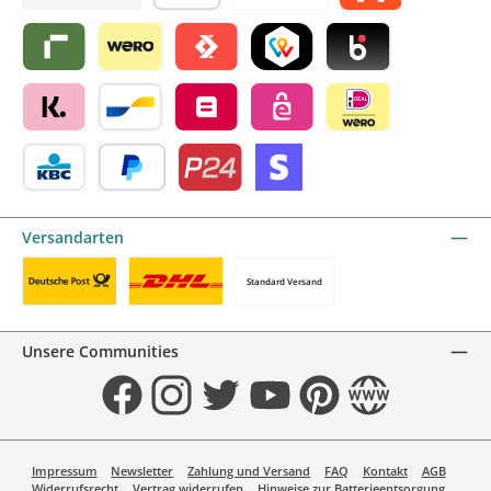
Später bezahlen
Vorkasse
Alma by mollie
Riverty by mollie
Wero
Satispay by mollie
TWINT by mollie
Blik by mollie
Klarna by mollie
Bancontact by mollie
Belfius by mollie
eps by mollie
iDEAL by mollie
KBC/CBC Payment Button by mollie
PayPal
Przelewy24 by mollie
Online zahlen
Versandarten
Standard Versand
Benutzerdefiniertes Bild 1
Benutzerdefiniertes Bild 2
Unsere Communities
Facebook
Instagram
Twitter
YouTube
Pinterest
Website
Impressum
Newsletter
Zahlung und Versand
FAQ
Kontakt
AGB
Widerrufsrecht
Vertrag widerrufen
Hinweise zur Batterieentsorgung