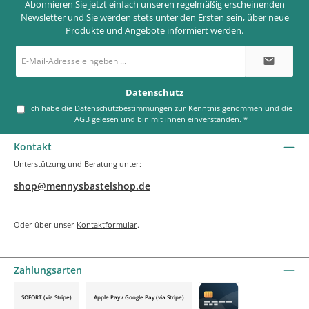
Abonnieren Sie jetzt einfach unseren regelmäßig erscheinenden
Newsletter und Sie werden stets unter den Ersten sein, über neue
Produkte und Angebote informiert werden.
E-
Mail-
Adresse
*
Datenschutz
Ich habe die
Datenschutzbestimmungen
zur Kenntnis genommen und die
AGB
gelesen und bin mit ihnen einverstanden.
*
Kontakt
Unterstützung und Beratung unter:
shop@mennysbastelshop.de
Oder über unser
Kontaktformular
.
Zahlungsarten
SOFORT (via Stripe)
Apple Pay / Google Pay (via Stripe)