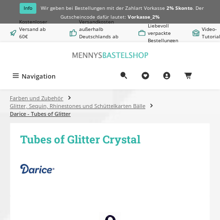
alt springen
Info
Wir geben bei Bestellungen mit der Zahlart Vorkasse
2% Skonto
. Der
Gutscheincode dafür lautet:
Vorkasse_2%
Kostenloser
Versandkosten
Liebevoll
Versand ab
außerhalb
Video-
verpackte
60€
Deutschlands ab
Tutoria
Bestellungen
Warenwert
8,50€
Navigation
0,00 €
Farben und Zubehör
Glitter, Sequin, Rhinestones und Schüttelkarten Bälle
Darice - Tubes of Glitter
Tubes of Glitter Crystal
Bildergalerie überspringen