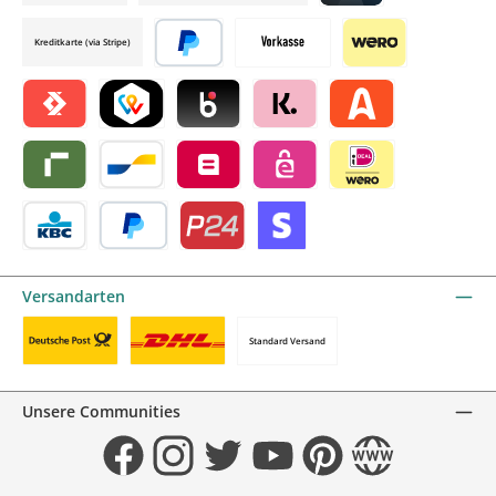
Credit card by mollie
Kreditkarte (via Stripe)
Später bezahlen
Vorkasse
Wero
Satispay by mollie
TWINT by mollie
Blik by mollie
Klarna by mollie
Alma by mollie
Riverty by mollie
Bancontact by mollie
Belfius by mollie
eps by mollie
iDEAL by mollie
KBC/CBC Payment Button by mollie
PayPal
Przelewy24 by mollie
Online zahlen
Versandarten
Standard Versand
Benutzerdefiniertes Bild 1
Benutzerdefiniertes Bild 2
Unsere Communities
Facebook
Instagram
Twitter
YouTube
Pinterest
Website