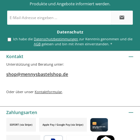
Produkte und Angebote informiert werden.
E-
Mail-
Adresse
*
Datenschutz
Ich habe die
Datenschutzbestimmungen
zur Kenntnis genommen und die
AGB
gelesen und bin mit ihnen einverstanden.
*
Kontakt
Unterstützung und Beratung unter:
shop@mennysbastelshop.de
Oder über unser
Kontaktformular
.
Zahlungsarten
SOFORT (via Stripe)
Apple Pay / Google Pay (via Stripe)
Credit card by mollie