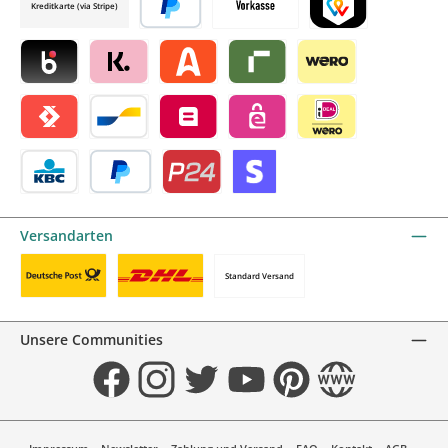
Kreditkarte (via Stripe)
Später bezahlen
Vorkasse
TWINT by mollie
Blik by mollie
Klarna by mollie
Alma by mollie
Riverty by mollie
Wero
Satispay by mollie
Bancontact by mollie
Belfius by mollie
eps by mollie
iDEAL by mollie
KBC/CBC Payment Button by mollie
PayPal
Przelewy24 by mollie
Online zahlen
Versandarten
Standard Versand
Benutzerdefiniertes Bild 1
Benutzerdefiniertes Bild 2
Unsere Communities
Facebook
Instagram
Twitter
YouTube
Pinterest
Website