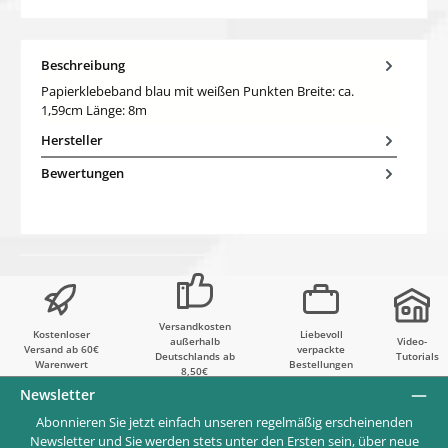
Beschreibung
Papierklebeband blau mit weißen Punkten Breite: ca.
1,59cm Länge: 8m
Hersteller
Bewertungen
Versandkosten
Kostenloser
Liebevoll
außerhalb
Video-
Versand ab 60€
verpackte
Deutschlands ab
Tutorials
Warenwert
Bestellungen
8,50€
Newsletter
Abonnieren Sie jetzt einfach unseren regelmäßig erscheinenden
Newsletter und Sie werden stets unter den Ersten sein, über neue