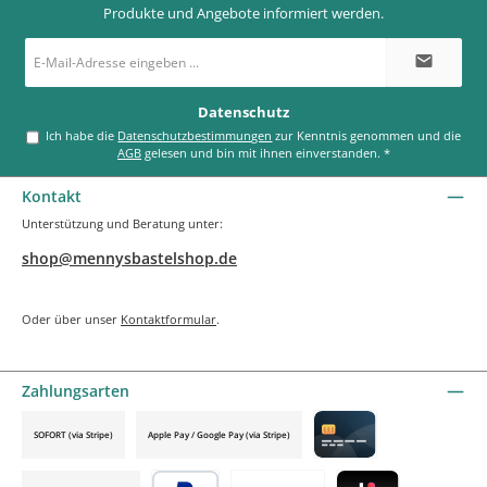
Produkte und Angebote informiert werden.
E-
Mail-
Adresse
*
Datenschutz
Ich habe die
Datenschutzbestimmungen
zur Kenntnis genommen und die
AGB
gelesen und bin mit ihnen einverstanden.
*
Kontakt
Unterstützung und Beratung unter:
shop@mennysbastelshop.de
Oder über unser
Kontaktformular
.
Zahlungsarten
SOFORT (via Stripe)
Apple Pay / Google Pay (via Stripe)
Credit card by mollie