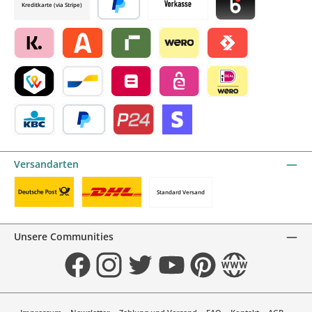
Kreditkarte (via Stripe)
Später bezahlen
Vorkasse
Blik by mollie
Klarna by mollie
Alma by mollie
Riverty by mollie
Wero
Satispay by mollie
TWINT by mollie
Bancontact by mollie
Belfius by mollie
eps by mollie
iDEAL by mollie
KBC/CBC Payment Button by mollie
PayPal
Przelewy24 by mollie
Online zahlen
Versandarten
Standard Versand
Benutzerdefiniertes Bild 1
Benutzerdefiniertes Bild 2
Unsere Communities
Facebook
Instagram
Twitter
YouTube
Pinterest
Website