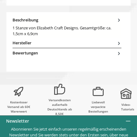
Beschreibung
1 Stanze von Elizabeth Craft Designs. Gesamtgröße: ca.
1,5cm x 6,9cm
Hersteller
Bewertungen
Versandkosten
Kostenloser
Liebevoll
außerhalb
Video-
Versand ab 60€
verpackte
Deutschlands ab
Tutorials
Warenwert
Bestellungen
8,50€
Newsletter
Abonnieren Sie jetzt einfach unseren regelmäßig erscheinenden
Newsletter und Sie werden stets unter den Ersten sein, über neue