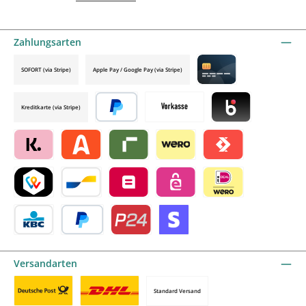
Zahlungsarten
SOFORT (via Stripe)
Apple Pay / Google Pay (via Stripe)
Credit card by mollie
Kreditkarte (via Stripe)
Später bezahlen
Vorkasse
Blik by mollie
Klarna by mollie
Alma by mollie
Riverty by mollie
Wero
Satispay by mollie
TWINT by mollie
Bancontact by mollie
Belfius by mollie
eps by mollie
iDEAL by mollie
KBC/CBC Payment Button by mollie
PayPal
Przelewy24 by mollie
Online zahlen
Versandarten
Standard Versand