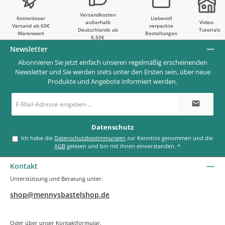
Versandkosten
Kostenloser
Liebevoll
außerhalb
Video-
Versand ab 60€
verpackte
Deutschlands ab
Tutorials
Warenwert
Bestellungen
8,50€
Newsletter
Abonnieren Sie jetzt einfach unseren regelmäßig erscheinenden
Newsletter und Sie werden stets unter den Ersten sein, über neue
Produkte und Angebote informiert werden.
E-
Mail-
Adresse
*
Datenschutz
Ich habe die
Datenschutzbestimmungen
zur Kenntnis genommen und die
AGB
gelesen und bin mit ihnen einverstanden.
*
Kontakt
Unterstützung und Beratung unter:
shop@mennysbastelshop.de
Oder über unser
Kontaktformular
.