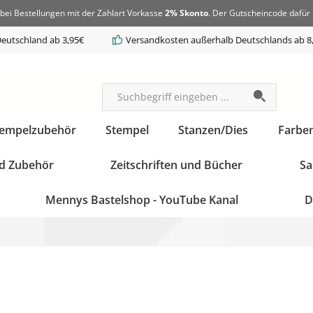
bei Bestellungen mit der Zahlart Vorkasse
2% Skonto
. Der Gutscheincode dafür 
eutschland ab 3,95€
Versandkosten außerhalb Deutschlands ab 8
tempelzubehör
Stempel
Stanzen/Dies
Farbe
d Zubehör
Zeitschriften und Bücher
Sa
Mennys Bastelshop - YouTube Kanal
D