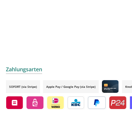
Zahlungsarten
SOFORT (via Stripe)
Apple Pay / Google Pay (via Stripe)
Kred
Credit card by
Belfius by mollie
eps by mollie
iDEAL by mollie
KBC/CBC Payment Button by 
PayPal
Przelewy24
O