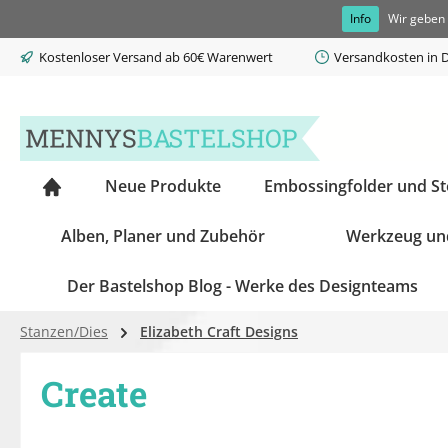
Info
Wir geben 
springen
Zur Hauptnavigation springen
Kostenloser Versand ab 60€ Warenwert
Versandkosten in D
Neue Produkte
Embossingfolder und S
Alben, Planer und Zubehör
Werkzeug un
Der Bastelshop Blog - Werke des Designteams
Stanzen/Dies
Elizabeth Craft Designs
Create