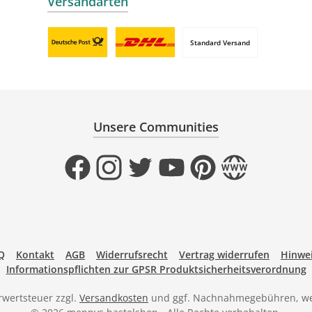
Versandarten
Standard Versand
Benutzerdefiniertes Bild 1
Benutzerdefiniertes Bild 2
Unsere Communities
Facebook
Instagram
Twitter
YouTube
Pinterest
Website
Q
Kontakt
AGB
Widerrufsrecht
Vertrag widerrufen
Hinwei
Informationspflichten zur GPSR Produktsicherheitsverordnung
hrwertsteuer zzgl.
Versandkosten
und ggf. Nachnahmegebühren, we