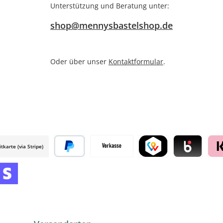
Unterstützung und Beratung unter:
shop@mennysbastelshop.de
Oder über unser
Kontaktformular
.
itkarte (via Stripe)
 mollie
Später bezahlen
Vorkasse
TWINT by mollie
Blik by mollie
Klar
mollie
 by mollie
nline zahlen