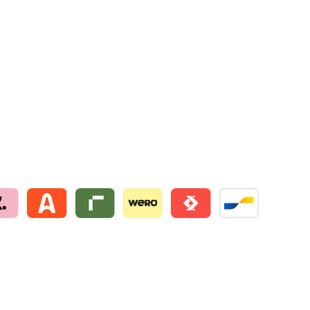
na by mollie
Alma by mollie
Riverty by mollie
Wero
Satispay by mollie
Bancontact by mo