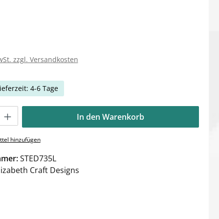
wSt. zzgl. Versandkosten
ieferzeit: 4-6 Tage
Gib den gewünschten Wert ein oder benutze die Schaltflächen um die Anzahl zu e
In den Warenkorb
tel hinzufügen
mmer:
STED735L
lizabeth Craft Designs