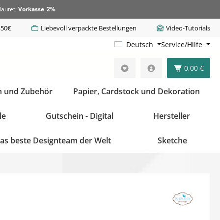
lautet:
Vorkasse_2%
,50€
Liebevoll verpackte Bestellungen
Video-Tutorials
Deutsch
Service/Hilfe
0,00 €
n und Zubehör
Papier, Cardstock und Dekoration
le
Gutschein - Digital
Hersteller
as beste Designteam der Welt
Sketche