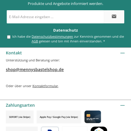
Produkte und Angebote informiert werden.
E-
Mail-
Adresse
*
Datenschutz
Ich habe die
Datenschutzbestimmungen
zur Kenntnis genommen und die
AGB
gelesen und bin mit ihnen einverstanden.
*
Kontakt
Unterstützung und Beratung unter:
shop@mennysbastelshop.de
Oder über unser
Kontaktformular
.
Zahlungsarten
SOFORT (via Stripe)
Apple Pay / Google Pay (via Stripe)
Credit card by mollie