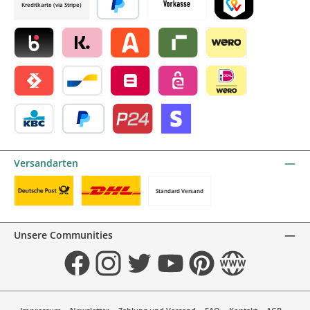
Kreditkarte (via Stripe)
Später bezahlen
Vorkasse
TWINT by mollie
Blik by mollie
Klarna by mollie
Alma by mollie
Riverty by mollie
Wero
Satispay by mollie
Bancontact by mollie
Belfius by mollie
eps by mollie
iDEAL by mollie
KBC/CBC Payment Button by mollie
PayPal
Przelewy24 by mollie
Online zahlen
Versandarten
Standard Versand
Benutzerdefiniertes Bild 1
Benutzerdefiniertes Bild 2
Unsere Communities
Facebook
Instagram
Twitter
YouTube
Pinterest
Website