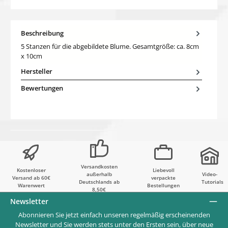
Beschreibung
5 Stanzen für die abgebildete Blume. Gesamtgröße: ca. 8cm
x 10cm
Hersteller
Bewertungen
Versandkosten
Kostenloser
Liebevoll
außerhalb
Video-
Versand ab 60€
verpackte
Deutschlands ab
Tutorials
Warenwert
Bestellungen
8,50€
Newsletter
Abonnieren Sie jetzt einfach unseren regelmäßig erscheinenden
Newsletter und Sie werden stets unter den Ersten sein, über neue