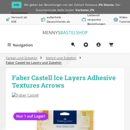
alt springen
Info
Wir geben bei Bestellungen mit der Zahlart Vorkasse
2% Skonto
. Der
Gutscheincode dafür lautet:
Vorkasse_2%
Kostenloser
Versandkosten
Liebevoll
Versand ab
außerhalb
Video-
verpackte
60€
Deutschlands ab
Tutoria
Bestellungen
Warenwert
8,50€
Navigation
0,00 €
Farben und Zubehör
Stencil und Zubehör
Faber Castell Ice Layers und Zubehör
Faber Castell Ice Layers Adhesive
Textures Arrows
Bildergalerie überspringen
Nur 1 auf Lager!