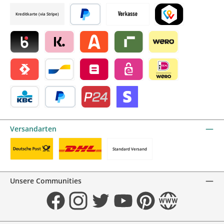
Credit card by mollie
Kreditkarte (via Stripe)
Später bezahlen
Vorkasse
TWINT by mollie
Blik by mollie
Klarna by mollie
Alma by mollie
Riverty by mollie
Wero
Satispay by mollie
Bancontact by mollie
Belfius by mollie
eps by mollie
iDEAL by mollie
KBC/CBC Payment Button by mollie
PayPal
Przelewy24 by mollie
Online zahlen
Versandarten
Standard Versand
Benutzerdefiniertes Bild 1
Benutzerdefiniertes Bild 2
Unsere Communities
Facebook
Instagram
Twitter
YouTube
Pinterest
Website