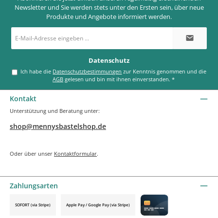
Newsletter und Sie werden stets unter den Ersten sein, über neue
Produkte und Angebote informiert werden.
E-
Mail-
Adresse
*
Datenschutz
Ich habe die
Datenschutzbestimmungen
zur Kenntnis genommen und die
AGB
gelesen und bin mit ihnen einverstanden.
*
Kontakt
Unterstützung und Beratung unter:
shop@mennysbastelshop.de
Oder über unser
Kontaktformular
.
Zahlungsarten
SOFORT (via Stripe)
Apple Pay / Google Pay (via Stripe)