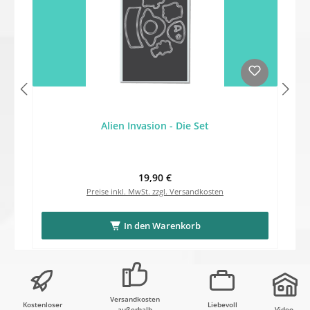
Alien Invasion - Die Set
Regulärer Preis:
19,90 €
Preise inkl. MwSt. zzgl. Versandkosten
In den Warenkorb
Versandkosten
Kostenloser
Liebevoll
außerhalb
Video-