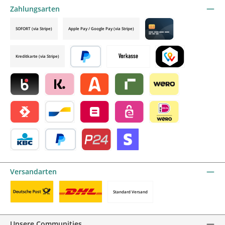
Zahlungsarten
SOFORT (via Stripe)
Apple Pay / Google Pay (via Stripe)
Credit card by mollie
Kreditkarte (via Stripe)
Später bezahlen
Vorkasse
TWINT by mollie
Blik by mollie
Klarna by mollie
Alma by mollie
Riverty by mollie
Wero
Satispay by mollie
Bancontact by mollie
Belfius by mollie
eps by mollie
iDEAL by mollie
KBC/CBC Payment Button by mollie
PayPal
Przelewy24 by mollie
Online zahlen
Versandarten
Standard Versand
Benutzerdefiniertes Bild 1
Benutzerdefiniertes Bild 2
Unsere Communities