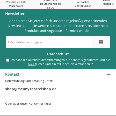
Versand ab 60€
verpackte
Deutschlands ab
Tutorials
Warenwert
Bestellungen
8,50€
Newsletter
Abonnieren Sie jetzt einfach unseren regelmäßig erscheinenden
Newsletter und Sie werden stets unter den Ersten sein, über neue
Produkte und Angebote informiert werden.
E-
Mail-
Adresse
*
Datenschutz
Ich habe die
Datenschutzbestimmungen
zur Kenntnis genommen und die
AGB
gelesen und bin mit ihnen einverstanden.
*
Kontakt
Unterstützung und Beratung unter:
shop@mennysbastelshop.de
Oder über unser
Kontaktformular
.