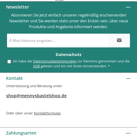
Newsletter
Abonnieren Sie jetzt einfach unseren regelmäßig erscheinenden
Newsletter und Sie werden stets unter den Ersten sein, über neue
Produkte und Angebote informiert werden.
E-
Mail-
Adresse
*
Datenschutz
Ich habe die
Datenschutzbestimmungen
zur Kenntnis genommen und die
AGB
gelesen und bin mit ihnen einverstanden.
*
Kontakt
Unterstützung und Beratung unter:
shop@mennysbastelshop.de
Oder über unser
Kontaktformular
.
Zahlungsarten