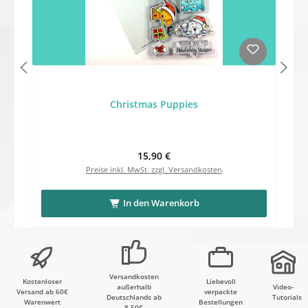
Christmas Puppies
Regulärer Preis:
15,90 €
Preise inkl. MwSt. zzgl. Versandkosten
In den Warenkorb
Versandkosten
Kostenloser
Liebevoll
außerhalb
Video-
Versand ab 60€
verpackte
Deutschlands ab
Tutorials
Warenwert
Bestellungen
8,50€