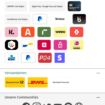
SOFORT (via Stripe)
Apple Pay / Google Pay (via Stripe)
Credit card by mollie
Kreditkarte (via Stripe)
Später bezahlen
Vorkasse
Blik by mollie
Klarna by mollie
Alma by mollie
Riverty by mollie
Wero
Satispay by mollie
TWINT by mollie
Bancontact by mollie
Belfius by mollie
eps by mollie
iDEAL by mollie
KBC/CBC Payment Button by mollie
PayPal
Przelewy24 by mollie
Online zahlen
Versandarten
Standard Versand
Benutzerdefiniertes Bild 1
Benutzerdefiniertes Bild 2
Unsere Communities