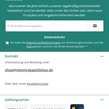
Abonnieren Sie jetzt einfach unseren regelmäßig erscheinenden
Newsletter und Sie werden stets unter den Ersten sein, über neue
Produkte und Angebote informiert werden.
E-
Mail-
Adresse
*
Datenschutz
Ich habe die
Datenschutzbestimmungen
zur Kenntnis genommen und die
AGB
gelesen und bin mit ihnen einverstanden.
*
Kontakt
Unterstützung und Beratung unter:
shop@mennysbastelshop.de
Oder über unser
Kontaktformular
.
Zahlungsarten