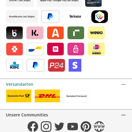
SOFORT (via Stripe)
Apple Pay / Google Pay (via Stripe)
Credit card by mollie
Kreditkarte (via Stripe)
Später bezahlen
Vorkasse
TWINT by mollie
Blik by mollie
Klarna by mollie
Alma by mollie
Riverty by mollie
Wero
Satispay by mollie
Bancontact by mollie
Belfius by mollie
eps by mollie
iDEAL by mollie
KBC/CBC Payment Button by mollie
PayPal
Przelewy24 by mollie
Online zahlen
Versandarten
Standard Versand
Benutzerdefiniertes Bild 1
Benutzerdefiniertes Bild 2
Unsere Communities
Facebook
Instagram
Twitter
YouTube
Pinterest
Website