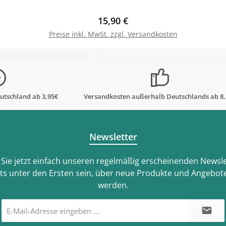
Regulärer Preis:
15,90 €
Preise inkl. MwSt. zzgl. Versandkosten
In den Warenkorb
utschland ab 3,95€
Versandkosten außerhalb Deutschlands ab 8
Newsletter
Sie jetzt einfach unseren regelmäßig erscheinenden Newsle
ts unter den Ersten sein, über neue Produkte und Angebote
werden.
E-
Mail-
Adresse