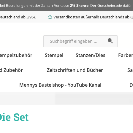
bei Bestellungen mit der Zahlart Vorkasse
2% Skonto
. Der Gutscheincode dafür 
eutschland ab 3,95€
Versandkosten außerhalb Deutschlands ab 8
tempelzubehör
Stempel
Stanzen/Dies
Farbe
d Zubehör
Zeitschriften und Bücher
Sa
Mennys Bastelshop - YouTube Kanal
D
ie Set