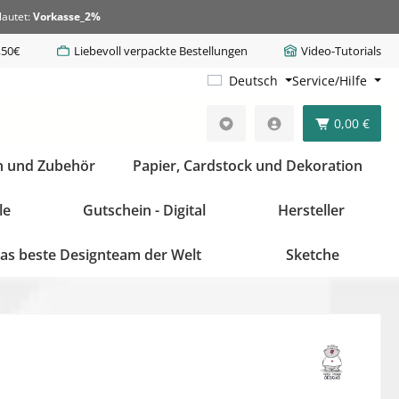
lautet:
Vorkasse_2%
,50€
Liebevoll verpackte Bestellungen
Video-Tutorials
Deutsch
Service/Hilfe
0,00 €
n und Zubehör
Papier, Cardstock und Dekoration
le
Gutschein - Digital
Hersteller
as beste Designteam der Welt
Sketche