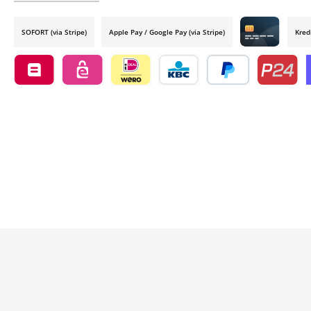
SOFORT (via Stripe)
Apple Pay / Google Pay (via Stripe)
Kred
Credit card by
Belfius by mollie
eps by mollie
iDEAL by mollie
KBC/CBC Payment Button by 
PayPal
Przelewy24
O