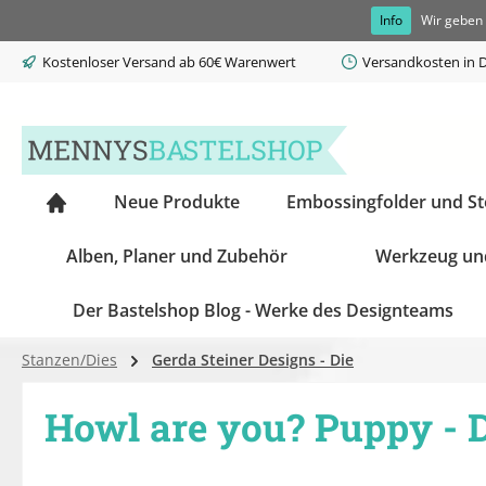
Info
Wir geben 
springen
Zur Hauptnavigation springen
Kostenloser Versand ab 60€ Warenwert
Versandkosten in D
Neue Produkte
Embossingfolder und S
Alben, Planer und Zubehör
Werkzeug un
Der Bastelshop Blog - Werke des Designteams
Stanzen/Dies
Gerda Steiner Designs - Die
Howl are you? Puppy - D