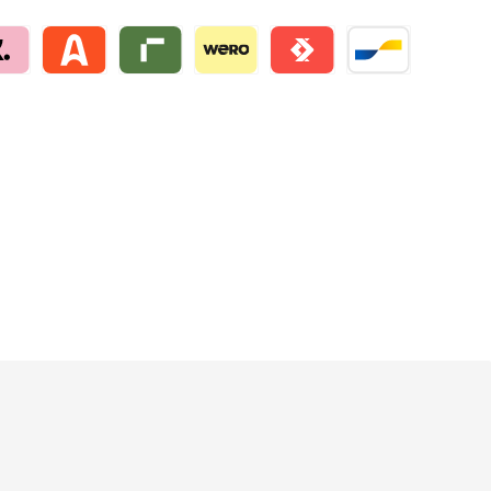
na by mollie
Alma by mollie
Riverty by mollie
Wero
Satispay by mollie
Bancontact by mo