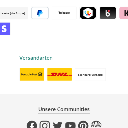
itkarte (via Stripe)
 mollie
Später bezahlen
Vorkasse
TWINT by mollie
Blik by mollie
Klar
mollie
 by mollie
nline zahlen
Versandarten
Standard Versand
Benutzerdefiniertes Bild 1
Benutzerdefiniertes Bild 2
Unsere Communities