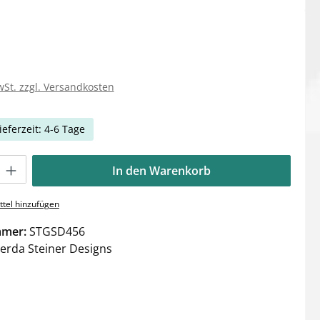
wSt. zzgl. Versandkosten
ieferzeit: 4-6 Tage
Gib den gewünschten Wert ein oder benutze die Schaltflächen um die Anzahl zu e
In den Warenkorb
tel hinzufügen
mmer:
STGSD456
erda Steiner Designs