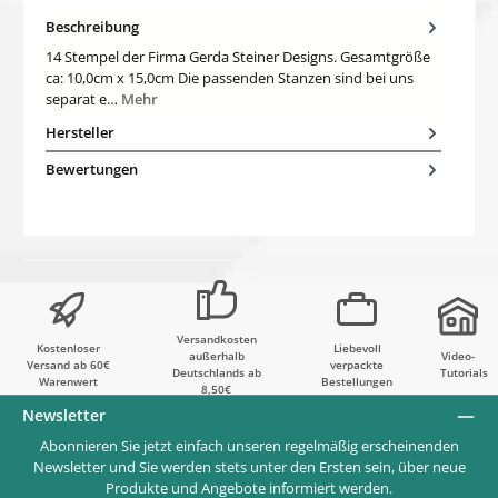
Beschreibung
14 Stempel der Firma Gerda Steiner Designs. Gesamtgröße
ca: 10,0cm x 15,0cm Die passenden Stanzen sind bei uns
separat e…
Mehr
Hersteller
Bewertungen
Versandkosten
Kostenloser
Liebevoll
außerhalb
Video-
Versand ab 60€
verpackte
Deutschlands ab
Tutorials
Warenwert
Bestellungen
8,50€
Newsletter
Abonnieren Sie jetzt einfach unseren regelmäßig erscheinenden
Newsletter und Sie werden stets unter den Ersten sein, über neue
Produkte und Angebote informiert werden.