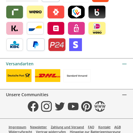
Später bezahlen
Vorkasse
Alma by mollie
Riverty by mollie
Wero
Satispay by mollie
TWINT by mollie
Blik by mollie
Klarna by mollie
Bancontact by mollie
Belfius by mollie
eps by mollie
iDEAL by mollie
KBC/CBC Payment Button by mollie
PayPal
Przelewy24 by mollie
Online zahlen
Versandarten
Standard Versand
Benutzerdefiniertes Bild 1
Benutzerdefiniertes Bild 2
Unsere Communities
Facebook
Instagram
Twitter
YouTube
Pinterest
Website
Impressum
Newsletter
Zahlung und Versand
FAQ
Kontakt
AGB
Widerrufsrecht
Vertrag widerrufen
Hinweise zur Batterieentsorgung