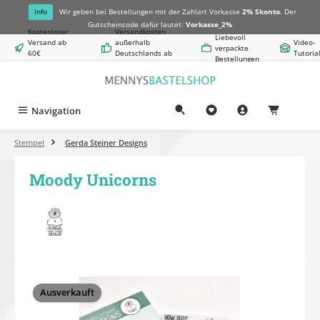
alt springen
Info
Wir geben bei Bestellungen mit der Zahlart Vorkasse
2% Skonto
. Der
Gutscheincode dafür lautet:
Vorkasse_2%
Kostenloser
Versandkosten
Liebevoll
Versand ab
außerhalb
Video-
verpackte
60€
Deutschlands ab
Tutoria
Bestellungen
Warenwert
8,50€
Navigation
0,00 €
Stempel
Gerda Steiner Designs
Moody Unicorns
Bildergalerie überspringen
Ausverkauft