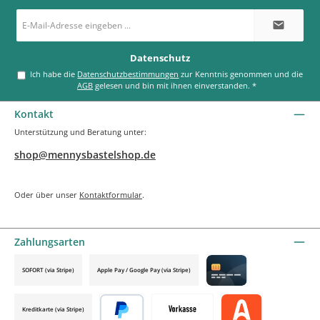
E-
Mail-
Adresse
*
Datenschutz
Ich habe die
Datenschutzbestimmungen
zur Kenntnis genommen und die
AGB
gelesen und bin mit ihnen einverstanden.
*
Kontakt
Unterstützung und Beratung unter:
shop@mennysbastelshop.de
Oder über unser
Kontaktformular
.
Zahlungsarten
SOFORT (via Stripe)
Apple Pay / Google Pay (via Stripe)
Credit card by mollie
Kreditkarte (via Stripe)