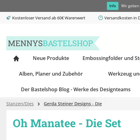
Info
Wir geben 
springen
Zur Hauptnavigation springen
Kostenloser Versand ab 60€ Warenwert
Versandkosten in D
Neue Produkte
Embossingfolder und S
Alben, Planer und Zubehör
Werkzeug un
Der Bastelshop Blog - Werke des Designteams
Stanzen/Dies
Gerda Steiner Designs - Die
Oh Manatee - Die Set