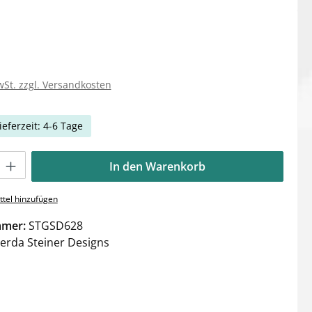
wSt. zzgl. Versandkosten
ieferzeit: 4-6 Tage
Gib den gewünschten Wert ein oder benutze die Schaltflächen um die Anzahl zu e
In den Warenkorb
tel hinzufügen
mmer:
STGSD628
erda Steiner Designs