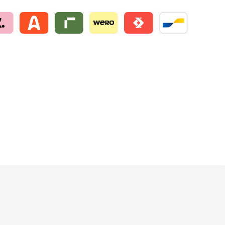
na by mollie
Alma by mollie
Riverty by mollie
Wero
Satispay by mollie
Bancontact by mo