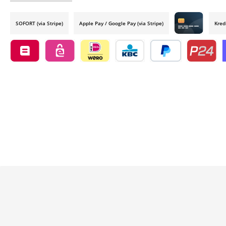
SOFORT (via Stripe)
Apple Pay / Google Pay (via Stripe)
Kred
Credit card by
Belfius by mollie
eps by mollie
iDEAL by mollie
KBC/CBC Payment Button by 
PayPal
Przelewy24
O