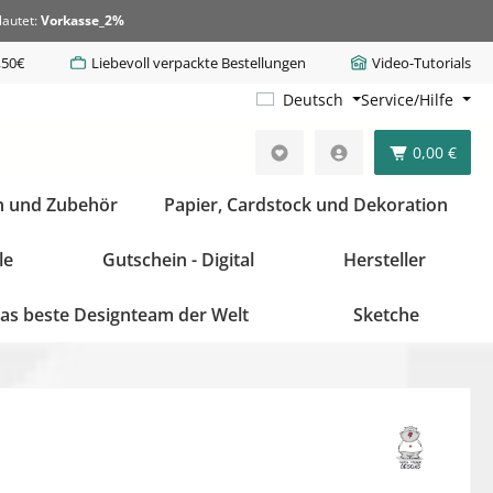
lautet:
Vorkasse_2%
,50€
Liebevoll verpackte Bestellungen
Video-Tutorials
Deutsch
Service/Hilfe
0,00 €
n und Zubehör
Papier, Cardstock und Dekoration
le
Gutschein - Digital
Hersteller
as beste Designteam der Welt
Sketche