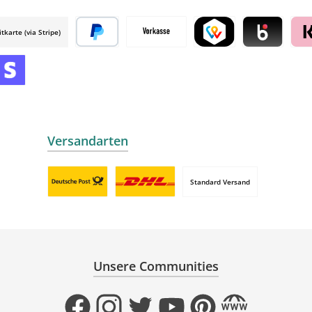
itkarte (via Stripe)
 mollie
Später bezahlen
Vorkasse
TWINT by mollie
Blik by mollie
Klar
mollie
 by mollie
nline zahlen
Versandarten
Standard Versand
Benutzerdefiniertes Bild 1
Benutzerdefiniertes Bild 2
Unsere Communities