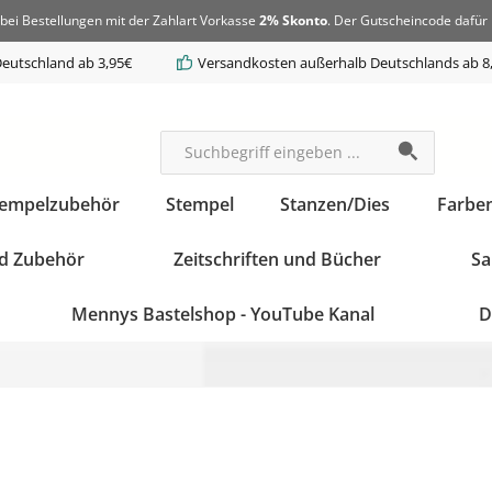
bei Bestellungen mit der Zahlart Vorkasse
2% Skonto
. Der Gutscheincode dafür 
eutschland ab 3,95€
Versandkosten außerhalb Deutschlands ab 8
tempelzubehör
Stempel
Stanzen/Dies
Farbe
d Zubehör
Zeitschriften und Bücher
Sa
Mennys Bastelshop - YouTube Kanal
D