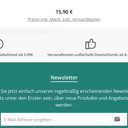
Regulärer Preis:
15,90 €
Preise inkl. MwSt. zzgl. Versandkosten
In den Warenkorb
utschland ab 3,95€
Versandkosten außerhalb Deutschlands ab 8
Newsletter
Sie jetzt einfach unseren regelmäßig erscheinenden Newsle
ts unter den Ersten sein, über neue Produkte und Angebote
werden.
E-
Mail-
Adresse