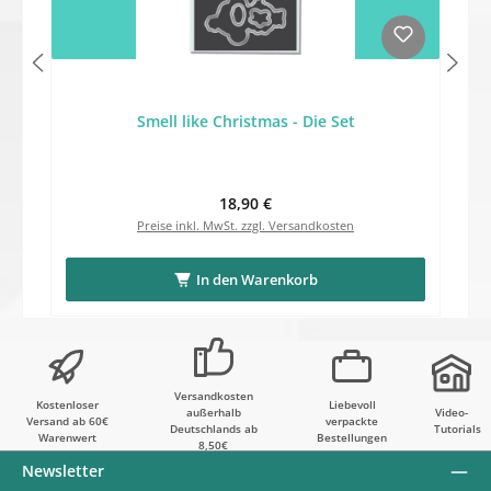
Smell like Christmas - Die Set
Regulärer Preis:
18,90 €
Preise inkl. MwSt. zzgl. Versandkosten
In den Warenkorb
Versandkosten
Kostenloser
Liebevoll
außerhalb
Video-
Versand ab 60€
verpackte
Deutschlands ab
Tutorials
Warenwert
Bestellungen
8,50€
Newsletter