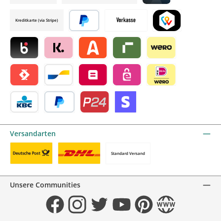
Credit card by mollie
Kreditkarte (via Stripe)
Später bezahlen
Vorkasse
TWINT by mollie
Blik by mollie
Klarna by mollie
Alma by mollie
Riverty by mollie
Wero
Satispay by mollie
Bancontact by mollie
Belfius by mollie
eps by mollie
iDEAL by mollie
KBC/CBC Payment Button by mollie
PayPal
Przelewy24 by mollie
Online zahlen
Versandarten
Standard Versand
Benutzerdefiniertes Bild 1
Benutzerdefiniertes Bild 2
Unsere Communities
Facebook
Instagram
Twitter
YouTube
Pinterest
Website